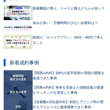
医療機器の導入、リースと購入どちらが良い？
休みが多い・労働時間の少ない診療科は？
医師の「キャリアプラン」20代～40代で考え
ること
新着成約事例
【関西×内科】30代の若手医師が理想の開業を
達成できた事例
【関東×内科】将来を見据えた情報収集が最適
なマッチングを実現した事例
【首都圏×消化器外科】初回ヒアリング時の壁
打ちでスムーズに継承開業できた事例