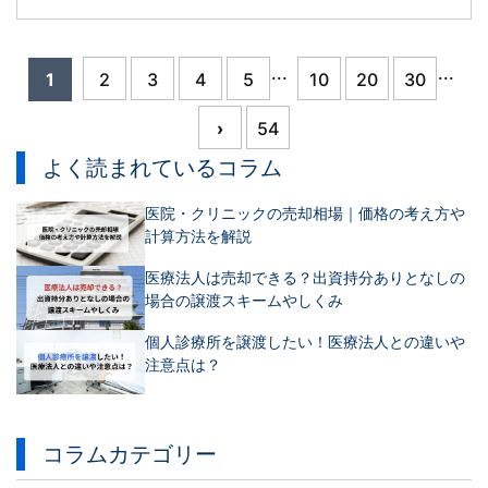
...
...
1
2
3
4
5
10
20
30
›
54
よく読まれているコラム
医院・クリニックの売却相場｜価格の考え方や
計算方法を解説
医療法人は売却できる？出資持分ありとなしの
場合の譲渡スキームやしくみ
個人診療所を譲渡したい！医療法人との違いや
注意点は？
コラムカテゴリー