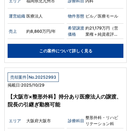
エリア
福岡県北九州市
診療科目
内科
運営組織
医療法人
物件形態
ビル／医療モール
希望譲渡
約21,179万円（営
売上
約8,860万円/年
価格
業権＋純資産評価
額）
この案件について詳しく見る
|
売却案件
No.20252993
掲載日:2025/10/29
【大阪市×整形外科】持分あり医療法人の譲渡、
院長の引継ぎ勤務可能
整形外科・リハビ
エリア
大阪府大阪市
診療科目
リテーション科