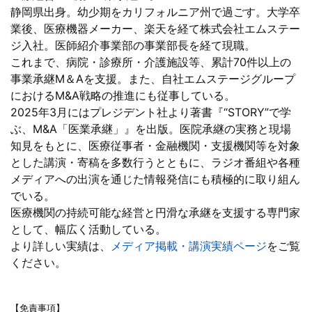
静岡県出身。幼少期をカリフォルニア州で過ごす。大学卒
業後、医療機器メーカー、楽天を経て株式会社エムステー
ジ入社。医師紹介事業部の事業部長を経て現職。
これまで、病院・診療所・介護施設等、累計70件以上の
事業承継M＆Aを支援。また、自社エムステージグループ
におけるM&A戦略の推進にも従事している。
2025年3月にはプレジデント社より著書『“STORY”で学
ぶ、M&A「医業承継」』を出版。医院承継の実務と現場
知見をもとに、医療従事者・金融機関・支援機関等を対象
とした講演・寄稿を多数行うとともに、ラジオ番組や各種
メディアへの出演を通じた情報発信にも積極的に取り組ん
でいる。
医療機関の持続可能な経営と円滑な承継を支援する専門家
として、幅広く活動している。
より詳しい実績は、
メディア掲載・講演実績ページ
をご覧
ください。
【免責事項】