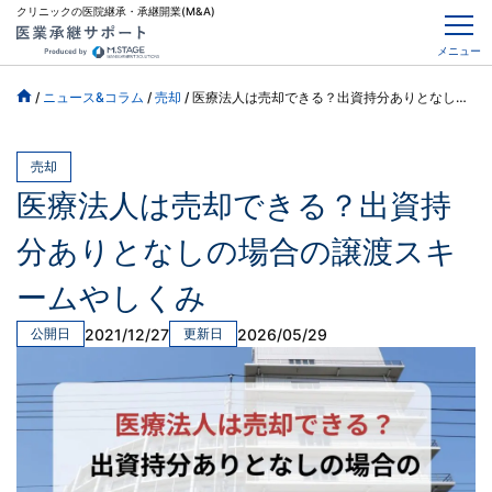
クリニックの医院継承・承継開業(M&A)
メニュー
/
ニュース&コラム
/
売却
/
医療法人は売却できる？出資持分ありとなしの場合の譲渡スキームやしくみ
売却
医療法人は売却できる？出資持
分ありとなしの場合の譲渡スキ
ームやしくみ
2021/12/27
2026/05/29
公開日
更新日