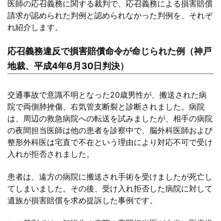
医師の応召義務に関する裁判で、応召義務による損害賠償
請求が認められた判例と認められなかった判例を、それぞ
れ紹介します。
応召義務違反で損害賠償命令が命じられた例（神戸
地裁、平成4年6月30日判決）
交通事故で意識不明となった20歳男性が、搬送された病
院で両側肺挫傷、右気管支断裂と診断されました。病院
は、周辺の救急病院への転送を試みましたが、相手の病院
の夜間担当医師は他の患者を診察中で、脳外科医師および
整形外科医は宅直で不在という理由により対応不可で受け
入れが拒否されました。
患者は、遠方の病院に搬送され手術を受けましたが死亡し
てしまいました。その後、受け入れ拒否した病院に対して
遺族が損害賠償を求め提訴した事例です。