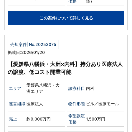
価格
談）
この案件について詳しく見る
|
売却案件
No.20253075
掲載日:2026/01/20
【愛媛県八幡浜・大洲×内科】持分あり医療法人
の譲渡、低コスト開業可能
愛媛県八幡浜・大
エリア
診療科目
内科
洲エリア
運営組織
医療法人
物件形態
ビル／医療モール
希望譲渡
売上
約9,000万円
1,500万円
価格