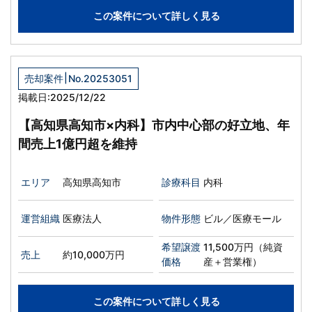
この案件について詳しく見る
|
売却案件
No.20253051
掲載日:2025/12/22
【高知県高知市×内科】市内中心部の好立地、年
間売上1億円超を維持
エリア
高知県高知市
診療科目
内科
運営組織
医療法人
物件形態
ビル／医療モール
希望譲渡
11,500万円（純資
売上
約10,000万円
価格
産＋営業権）
この案件について詳しく見る