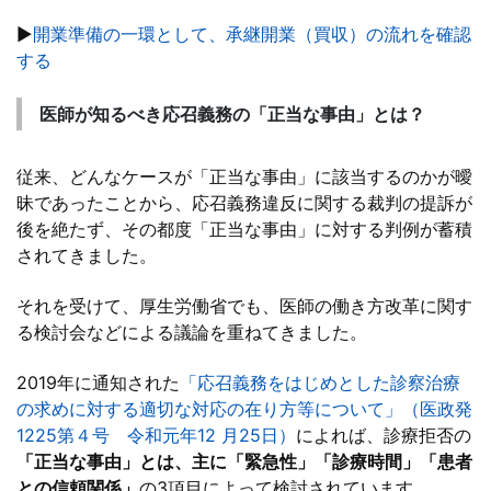
▶
開業準備の一環として、承継開業（買収）の流れを確認
する
医師が知るべき応召義務の「正当な事由」とは？
従来、どんなケースが「正当な事由」に該当するのかが曖
昧であったことから、応召義務違反に関する裁判の提訴が
後を絶たず、その都度「正当な事由」に対する判例が蓄積
されてきました。
それを受けて、厚生労働省でも、医師の働き方改革に関す
る検討会などによる議論を重ねてきました。
2019年に通知された
「応召義務をはじめとした診察治療
の求めに対する適切な対応の在り方等について」（医政発
1225第４号 令和元年12 月25日）
によれば、診療拒否の
「正当な事由」とは、主に「緊急性」「診療時間」「患者
との信頼関係」
の3項目によって検討されています。