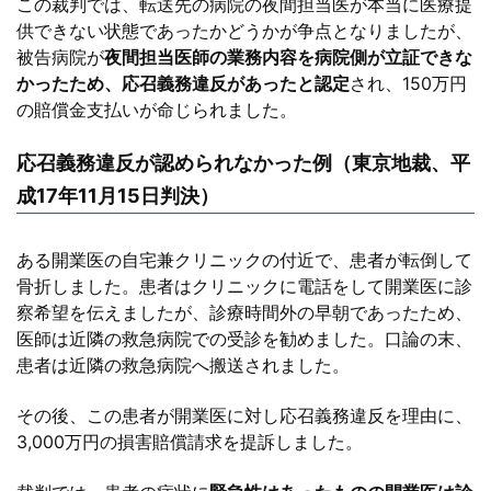
この裁判では、転送先の病院の夜間担当医が本当に医療提
供できない状態であったかどうかが争点となりましたが、
被告病院が
夜間担当医師の業務内容を病院側が立証できな
かったため、応召義務違反があったと認定
され、150万円
の賠償金支払いが命じられました。
応召義務違反が認められなかった例（東京地裁、平
成17年11月15日判決）
ある開業医の自宅兼クリニックの付近で、患者が転倒して
骨折しました。患者はクリニックに電話をして開業医に診
察希望を伝えましたが、診療時間外の早朝であったため、
医師は近隣の救急病院での受診を勧めました。口論の末、
患者は近隣の救急病院へ搬送されました。
その後、この患者が開業医に対し応召義務違反を理由に、
3,000万円の損害賠償請求を提訴しました。