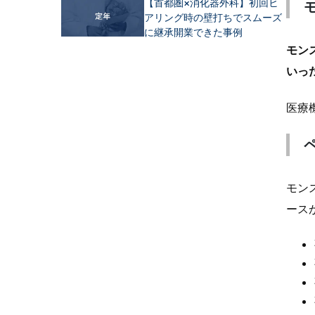
【首都圏×消化器外科】初回ヒ
アリング時の壁打ちでスムーズ
に継承開業できた事例
モン
いっ
医療
モン
ース