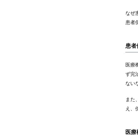
なぜ
患者
患者
医療
ず完
ない
また
え、
医療