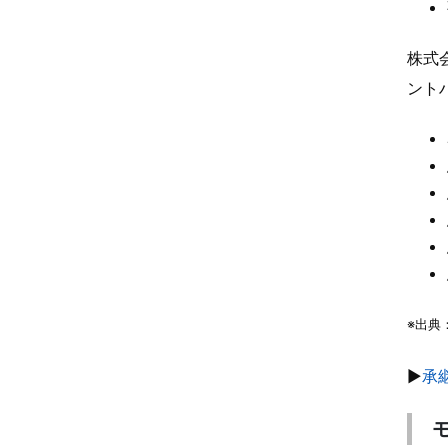
株式
ント
※出典
▶
承