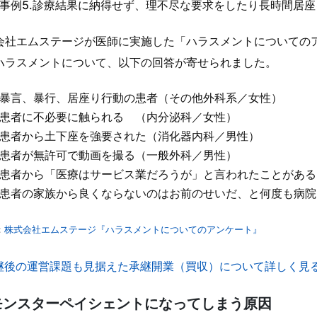
事例5.診療結果に納得せず、理不尽な要求をしたり長時間居座
会社エムステージが医師に実施した「ハラスメントについての
ハラスメントについて、以下の回答が寄せられました。
暴言、暴行、居座り行動の患者（その他外科系／女性）
患者に不必要に触られる （内分泌科／女性）
患者から土下座を強要された（消化器内科／男性）
患者が無許可で動画を撮る（一般外科／男性）
患者から「医療はサービス業だろうが」と言われたことがある
患者の家族から良くならないのはお前のせいだ、と何度も病院
：
株式会社エムステージ『ハラスメントについてのアンケート』
継後の運営課題も見据えた承継開業（買収）について詳しく見
モンスターペイシェントになってしまう原因