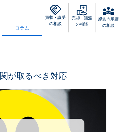
買収・譲受
売却・譲渡
親族内承継
の相談
の相談
の相談
コラム
関が取るべき対応