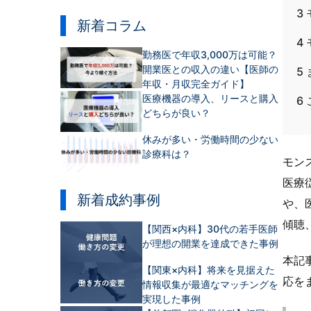
3
新着コラム
4
勤務医で年収3,000万は可能？
開業医との収入の違い【医師の
5
年収・月収完全ガイド】
医療機器の導入、リースと購入
6
どちらが良い？
休みが多い・労働時間の少ない
診療科は？
モン
医療
新着成約事例
や、
傾聴
【関西×内科】30代の若手医師
が理想の開業を達成できた事例
本記
【関東×内科】将来を見据えた
応を
情報収集が最適なマッチングを
実現した事例