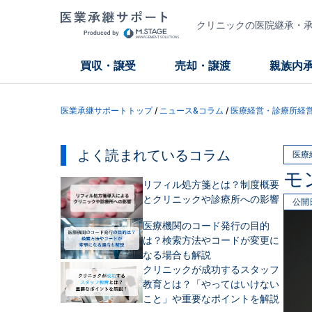
クリニックの医院継承・承継
買収・譲受
売却・譲渡
親族内
医業承継サポートトップ
/
ニュース&コラム
/
医療経営・診療所経
よく読まれているコラム
医療
モ
リフィル処方箋とは？制度概要
とクリニックや診療所への影響
公開
医療機関のコード発行の目的
は？検索方法やコードが変更に
なる場合も解説
クリニックが成功するスタッフ
教育とは？「やってはいけない
こと」や重要なポイントを解説