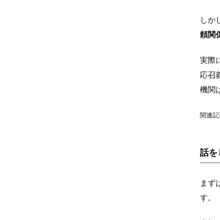
しか
頼関
実際
応召
機関
関連記
話を
まず
す。