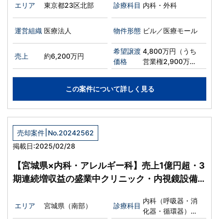
エリア
東京都23区北部
診療科目
内科・外科
運営組織
医療法人
物件形態
ビル／医療モール
希望譲渡
4,800万円（うち
売上
約6,200万円
価格
営業権2,900万
円）
この案件について詳しく見る
|
売却案件
No.20242562
掲載日:2025/02/28
【宮城県×内科・アレルギー科】売上1億円超・3
期連続増収益の盛業中クリニック・内視鏡設備あ
り
内科（呼吸器・消
エリア
宮城県（南部）
診療科目
化器・循環器）、