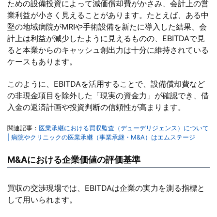
ための設備投資によって減価償却費がかさみ、会計上の営
業利益が小さく見えることがあります。たとえば、ある中
堅の地域病院がMRIや手術設備を新たに導入した結果、会
計上は利益が減少したように見えるものの、EBITDAで見
ると本業からのキャッシュ創出力は十分に維持されている
ケースもあります。
このように、EBITDAを活用することで、設備償却費など
の非現金項目を除外した「現実の資金力」が確認でき、借
入金の返済計画や投資判断の信頼性が高まります。
関連記事：
医業承継における買収監査（デューデリジェンス）について
| 病院やクリニック
の医業承継（事
業承継・M&A）はエムステージ
M&Aにおける企業価値の評価基準
買収の交渉現場では、EBITDAは企業の実力を測る指標と
して用いられます。