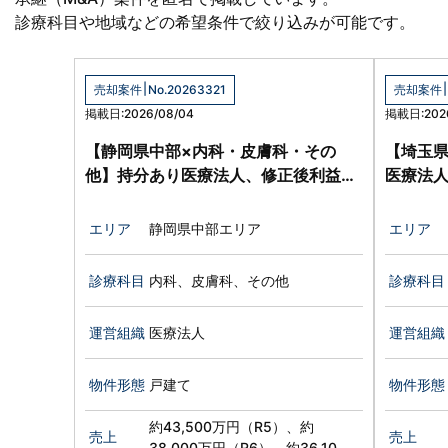
診療科目や地域などの希望条件で絞り込みが可能です。
|
|
売却案件
No.20263321
売却案件
掲載日:2026/08/04
掲載日:2026
【静岡県中部×内科・皮膚科・その
【埼玉県
他】持分あり医療法人、修正後利益約
医療法
1.5億円
あり、
エリア
静岡県中部エリア
エリア
診療科目
内科、皮膚科、その他
診療科目
運営組織
医療法人
運営組織
物件形態
戸建て
物件形態
約43,500万円（R5）、約
売上
売上
38,000万円（R6）、約36,100