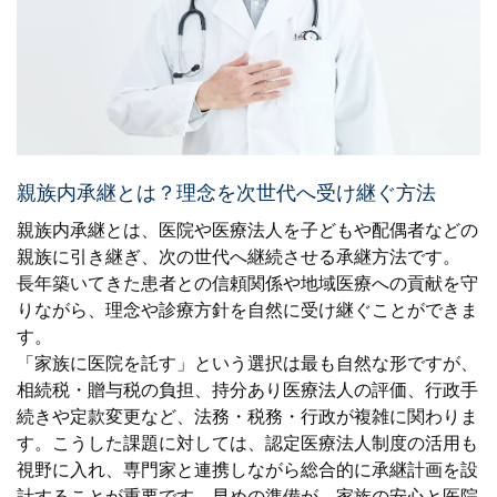
親族内承継とは？理念を次世代へ受け継ぐ方法
親族内承継とは、医院や医療法人を子どもや配偶者などの
親族に引き継ぎ、次の世代へ継続させる承継方法です。
長年築いてきた患者との信頼関係や地域医療への貢献を守
りながら、理念や診療方針を自然に受け継ぐことができま
す。
「家族に医院を託す」という選択は最も自然な形ですが、
相続税・贈与税の負担、持分あり医療法人の評価、行政手
続きや定款変更など、法務・税務・行政が複雑に関わりま
す。こうした課題に対しては、認定医療法人制度の活用も
視野に入れ、専門家と連携しながら総合的に承継計画を設
計することが重要です。早めの準備が、家族の安心と医院