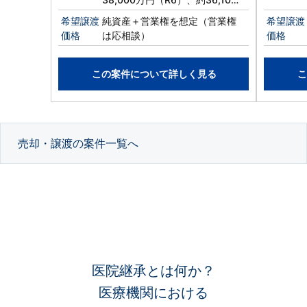
万円（R7）、約33,900万円
希望譲渡
純資産＋営業権を想定（営業権
希望譲渡
（R8）
価格
は応相談）
価格
この案件について詳しく見る
こ
売却・譲渡の案件一覧へ
医院継承とは何か？
医療機関における