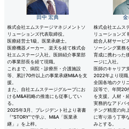
田中 宏典
金
株式会社エムステージマネジメントソ
株式会社エムス
リューションズ代表取締役。
リューションズ 
医療経営士1級。医業承継士。
総合人材サービ
医療機器メーカー、楽天を経て株式会
ソーシング業務
社エムステージ入社。医師紹介事業部
育成に携わった
の事業部長を経て現職。
ージに入社。
これまで、病院・診療所・介護施設
医師のキャリア
等、累計70件以上の事業承継M&Aを支
2022年より現職
援。
全国各地のクリ
また、自社エムステージグループにお
設等で、年間20
けるM&A戦略の推進にも従事してい
を支援。人材・
る。
実務的なアドバ
2025年3月、プレジデント社より著書
チング精度の向
『“STORY”で学ぶ、M&A「医業承
に寄り添う丁寧
継」』を上梓。
みとする。