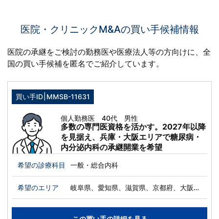
医院・クリニックM&Aの買い手候補情報
医院の承継をご検討の勤務医や医療法人等の方向けに、
全
国の買い手候補を匿名でご紹介しています。
|
買い手ID
MMSB-11631
個人勤務医 40代 男性
多数の専門医資格を活かす。2027年以降
を見据え、兵庫・大阪エリアで糖尿病・
内分泌内科の承継開業を希望
希望の診療科目
一般・総合内科
希望のエリア
岐阜県、愛知県、滋賀県、京都府、大阪
府、兵庫県、奈良県、和歌山県、岡山県、
徳島県、香川県
この買い手の詳細を見る