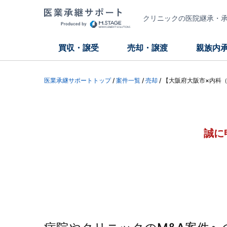
クリニックの医院継承・承継
買収・譲受
売却・譲渡
親族内
医業承継サポートトップ
/
案件一覧
/
売却
/
【大阪府大阪市×内科
誠に