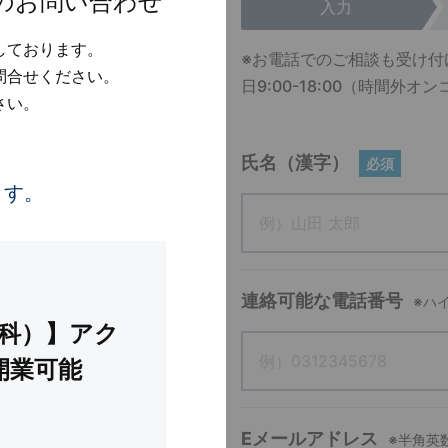
のお問い合わせ
入力
しております。
※お電話でのご相談も受け付
問合せください。
日9:00-18:00（時間
さい。
氏名（漢字）
必須
ます。
連絡可能な電話番号
※ハ
器科）】アク
開業可能
Eメールアドレス
※半角英