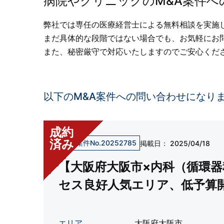
病院やクリニックのM&A案件へ
弊社では専任の医療経営士による無料相談を実施
まだ具体的な段階ではない場合でも、お気軽にお
また、秘密厳守で対応いたしますのでご安心くだ
以下のM&A案件への問い合わせになり
成約
済み
売却案件No.20252785
掲載日：
2025/04/18
【大阪府大阪市×内科（循環
セス良好人気エリア、低予算
エリア
大阪府大阪市