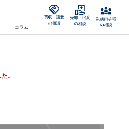
買収・譲受
売却・譲渡
親族内承継
の相談
の相談
の相談
コラム
した。