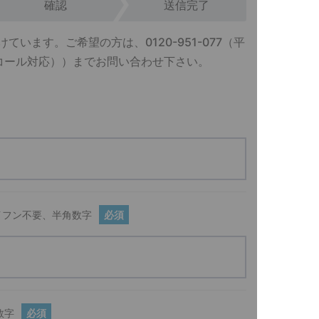
確認
送信完了
けています。ご希望の方は、
0120-951-077
（平
外オンコール対応））までお問い合わせ下さい。
イフン不要、半角数字
必須
数字
必須