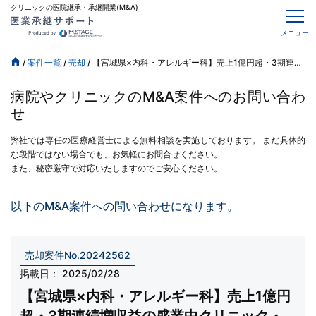
クリニックの医院継承・承継開業(M&A)
メニュー
/
案件一覧
/
売却
/
【宮城県×内科・アレルギー科】売上1億円超・3期連続増収益の盛業中クリニック・内視鏡設備あり
病院やクリニックのM&A案件へのお問い合わ
せ
弊社では専任の医療経営士による無料相談を実施しております。
まだ具体的
な段階ではない場合でも、お気軽にお問合せください。
また、秘密厳守で対応いたしますのでご安心ください。
以下のM&A案件への問い合わせになります。
売却案件No.20242562
掲載日：
2025/02/28
【宮城県×内科・アレルギー科】売上1億円