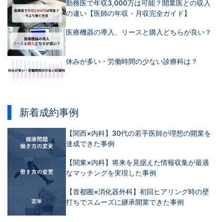
勤務医で年収3,000万は可能？開業医との収入
の違い【医師の年収・月収完全ガイド】
医療機器の導入、リースと購入どちらが良い？
休みが多い・労働時間の少ない診療科は？
新着成約事例
【関西×内科】30代の若手医師が理想の開業を
達成できた事例
【関東×内科】将来を見据えた情報収集が最適
なマッチングを実現した事例
【首都圏×消化器外科】初回ヒアリング時の壁
打ちでスムーズに継承開業できた事例