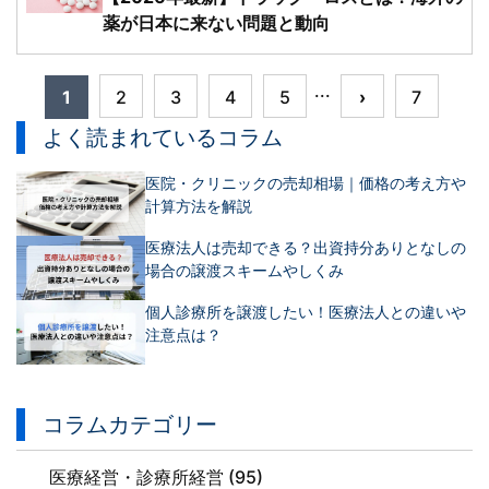
薬が日本に来ない問題と動向
...
1
2
3
4
5
›
7
よく読まれているコラム
医院・クリニックの売却相場｜価格の考え方や
計算方法を解説
医療法人は売却できる？出資持分ありとなしの
場合の譲渡スキームやしくみ
個人診療所を譲渡したい！医療法人との違いや
注意点は？
コラムカテゴリー
医療経営・診療所経営 (95)