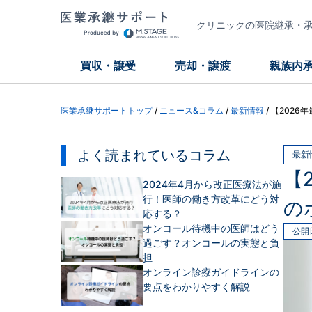
クリニックの医院継承・承継
買収・譲受
売却・譲渡
親族内
医業承継サポートトップ
/
ニュース&コラム
/
最新情報
/
【2026
よく読まれているコラム
最新
【
2024年4月から改正医療法が施
行！医師の働き方改革にどう対
の
応する？
オンコール待機中の医師はどう
公開
過ごす？オンコールの実態と負
担
オンライン診療ガイドラインの
要点をわかりやすく解説