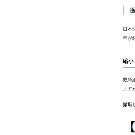
日本
年が
縮小
救急
ます
撤退