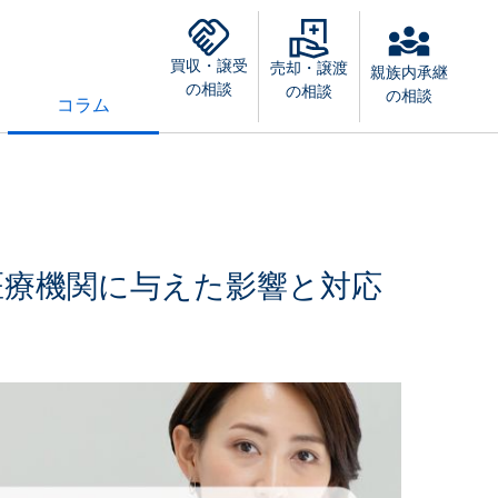
買収・譲受
売却・譲渡
親族内承継
の相談
の相談
の相談
コラム
医療機関に与えた影響と対応