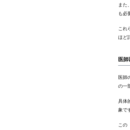
また
も必
これ
ほど
医師
医師
の一
具体
象で
この