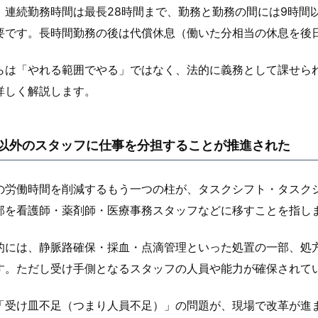
、連続勤務時間は最長28時間まで、勤務と勤務の間には9時間
要です。長時間勤務の後は代償休息（働いた分相当の休息を後
らは「やれる範囲でやる」ではなく、法的に義務として課せら
詳しく解説します。
以外のスタッフに仕事を分担することが推進された
の労働時間を削減するもう一つの柱が、タスクシフト・タスク
部を看護師・薬剤師・医療事務スタッフなどに移すことを指し
的には、静脈路確保・採血・点滴管理といった処置の一部、処
す。ただし受け手側となるスタッフの人員や能力が確保されて
「受け皿不足（つまり人員不足）」の問題が、現場で改革が進