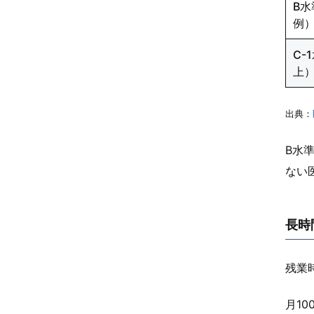
B
例
C-
上
出典：
B水
ない
長時
残業
月1