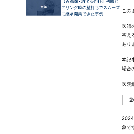
【首都圏×消化器外科】初回ヒ
アリング時の壁打ちでスムーズ
この
に継承開業できた事例
医師
答え
あり
本記
場合
医院
20
象で