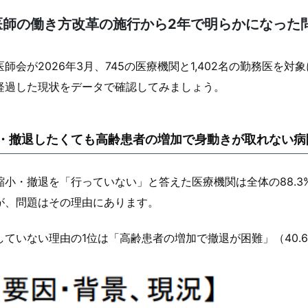
医師の働き方改革の施行から2年で明らかになった
医師会が2026年3月、745の医療機関と1,402名の勤務医を
経過した現状をデータで確認してみましょう。
・撤退したくても高齢患者の増加で身動きが取れない病
縮小・撤退を「行っていない」と答えた医療機関は全体の88.
が、問題はその理由にあります。
していない理由の1位は「高齢患者の増加で撤退が困難」（40.