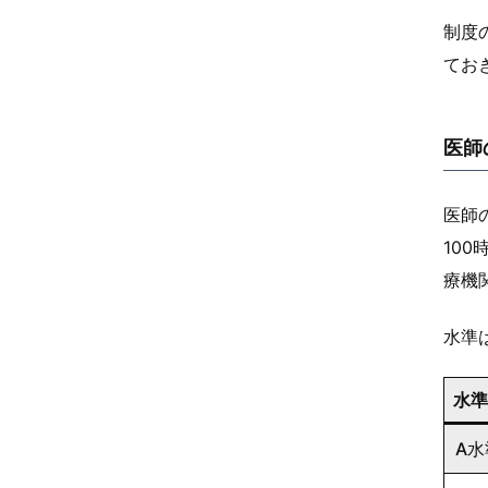
制度
てお
医師
医師
10
療機
水準
水準
A