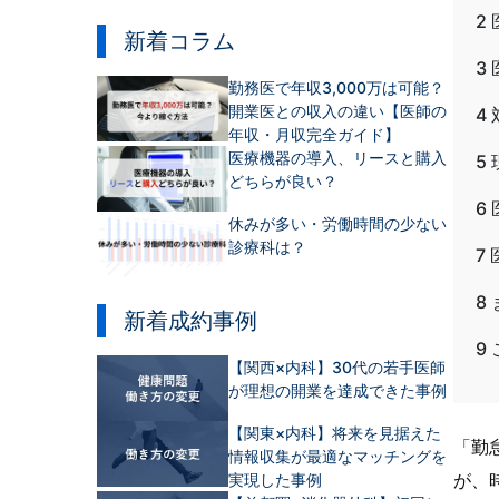
2
新着コラム
3
勤務医で年収3,000万は可能？
開業医との収入の違い【医師の
4
年収・月収完全ガイド】
医療機器の導入、リースと購入
5
どちらが良い？
6
休みが多い・労働時間の少ない
診療科は？
7
8
新着成約事例
9
【関西×内科】30代の若手医師
が理想の開業を達成できた事例
【関東×内科】将来を見据えた
「勤
情報収集が最適なマッチングを
が、
実現した事例