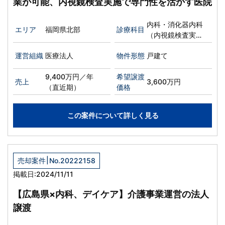
業が可能、内視鏡検査実施で専門性を活かす医院
内科・消化器内科
エリア
福岡県北部
診療科目
（内視鏡検査実施
可能）
運営組織
医療法人
物件形態
戸建て
9,400万円／年
希望譲渡
売上
3,600万円
（直近期）
価格
この案件について詳しく見る
|
売却案件
No.20222158
掲載日:2024/11/11
【広島県×内科、デイケア】介護事業運営の法人
譲渡