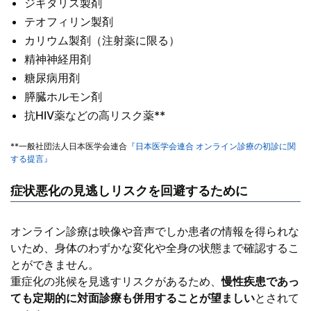
ジギタリス製剤
テオフィリン製剤
カリウム製剤（注射薬に限る）
精神神経用剤
糖尿病用剤
膵臓ホルモン剤
抗HIV薬などの高リスク薬**
**一般社団法人日本医学会連合
『⽇本医学会連合 オンライン診療の初診に関
する提⾔』
症状悪化の見逃しリスクを回避するために
オンライン診療は映像や音声でしか患者の情報を得られな
いため、身体のわずかな変化や全身の状態まで確認するこ
とができません。
重症化の兆候を見逃すリスクがあるため、
慢性疾患であっ
ても定期的に対面診療も併用することが望ましい
とされて