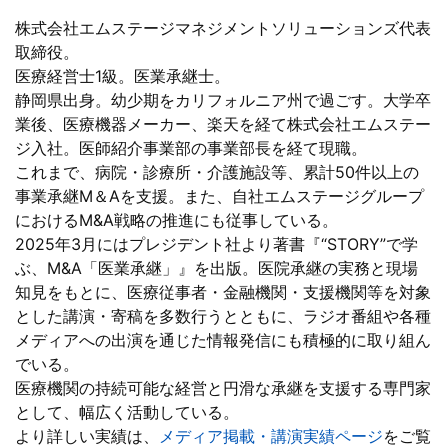
株式会社エムステージマネジメントソリューションズ代表
取締役。
医療経営士1級。医業承継士。
静岡県出身。幼少期をカリフォルニア州で過ごす。大学卒
業後、医療機器メーカー、楽天を経て株式会社エムステー
ジ入社。医師紹介事業部の事業部長を経て現職。
これまで、病院・診療所・介護施設等、累計50件以上の
事業承継M＆Aを支援。また、自社エムステージグループ
におけるM&A戦略の推進にも従事している。
2025年3月にはプレジデント社より著書『“STORY”で学
ぶ、M&A「医業承継」』を出版。医院承継の実務と現場
知見をもとに、医療従事者・金融機関・支援機関等を対象
とした講演・寄稿を多数行うとともに、ラジオ番組や各種
メディアへの出演を通じた情報発信にも積極的に取り組ん
でいる。
医療機関の持続可能な経営と円滑な承継を支援する専門家
として、幅広く活動している。
より詳しい実績は、
メディア掲載・講演実績ページ
をご覧