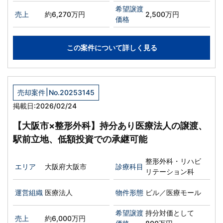
希望譲渡
売上
約6,270万円
2,500万円
価格
この案件について詳しく見る
|
売却案件
No.20253145
掲載日:2026/02/24
【大阪市×整形外科】持分あり医療法人の譲渡、
駅前立地、低額投資での承継可能
整形外科・リハビ
エリア
大阪府大阪市
診療科目
リテーション科
運営組織
医療法人
物件形態
ビル／医療モール
希望譲渡
持分対価として
売上
約6,000万円