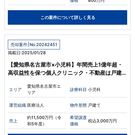
価格
800万円
この案件について詳しく見る
|
売却案件
No.20242451
掲載日:2025/01/28
【愛知県名古屋市×小児科】年間売上1億年超・
高収益性を保つ個人クリニック・不動産は戸建て
賃貸希望
愛知県名古屋市エ
エリア
診療科目
小児科
リア
運営組織
医療法人
物件形態
戸建て
約11,500万円（令
希望譲渡
売上
税込3,000万円
和5年度）
価格