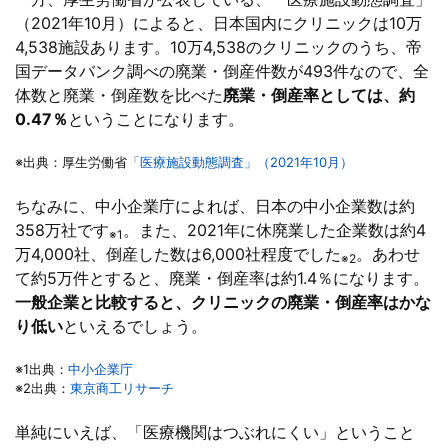
（2021年10月）によると、日本国内にクリニックは10万
4,538施設あります。10万4,538のクリニックのうち、帝
国データバンク調べの廃業・倒産件数が493件なので、全
体数と廃業・倒産数を比べた
廃業・倒産率としては、約
0.47％
ということになります。
※出典：厚生労働省
「医療施設動態調査」（2021年10月）
ちなみに、中小企業庁によれば、日本の中小企業数は約
358万社です
。また、2021年に休廃業した企業数は約4
※1
万4,000社、倒産した数は6,000社程度でした
。あわせ
※2
て約5万件とすると、廃業・倒産率は約1.4％になります。
一般企業と比較すると、クリニックの廃業・倒産率はかな
り低い
といえるでしょう。
※1出典：
中小企業庁
※2出典：
東京商工リサーチ
単純にいえば、「医療機関はつぶれにくい」ということ