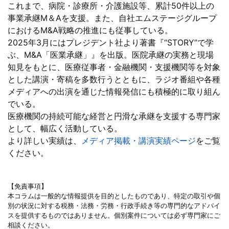
これまで、病院・診療所・介護施設等、累計50件以上の
事業承継M＆Aを支援。また、自社エムステージグループ
におけるM&A戦略の推進にも従事している。
2025年3月にはプレジデント社より著書『“STORY”で学
ぶ、M&A「医業承継」』を出版。医院承継の実務と現場
知見をもとに、医療従事者・金融機関・支援機関等を対象
とした講演・寄稿を多数行うとともに、ラジオ番組や各種
メディアへの出演を通じた情報発信にも積極的に取り組ん
でいる。
医療機関の持続可能な経営と円滑な承継を支援する専門家
として、幅広く活動している。
より詳しい実績は、
メディア掲載・講演実績ページ
をご覧
ください。
【免責事項】
本コラムは一般的な情報提供を目的としたものであり、特定の取引や個
別の状況に対する税務・法務・労務・行政手続き等の専門的なアドバイ
スを提供するものではありません。個別案件については必ず専門家にご
相談ください。