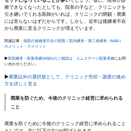
セットになっていることが多い
でしょう。仮に、院長が診
療できなくなったとしても、院長の子など、クリニックを
引き継いでくれる医師がいれば、クリニックの閉鎖・廃業
には至らないはずだからです。しかし、近年は後継者不在
から廃業に至るクリニックが増えています。
関連記事：
病院の後継者不在の実態｜院内継承・第三者継承（M&A）
のメリット・デメリット
▶
医院継承・医業承継(M&A)のご相談は、エムステージ医業承継
にお問
い合わせください。
▶
廃業以外の選択肢として、クリニック売却・譲渡の進め
方を詳しく見る
廃業を防ぐため、今後のクリニック経営に求められる
こと
廃業を防ぐために今後のクリニック経営に求められること
としては、主に以下の3つが挙げられます。