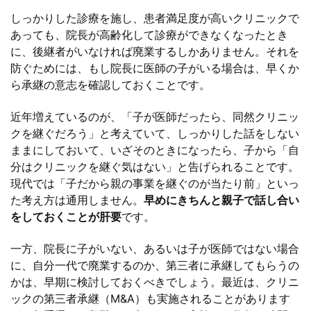
しっかりした診療を施し、患者満足度が高いクリニックで
あっても、院長が高齢化して診療ができなくなったとき
に、後継者がいなければ廃業するしかありません。それを
防ぐためには、もし院長に医師の子がいる場合は、早くか
ら承継の意志を確認しておくことです。
近年増えているのが、「子が医師だったら、同然クリニッ
クを継ぐだろう」と考えていて、しっかりした話をしない
ままにしておいて、いざそのときになったら、子から「自
分はクリニックを継ぐ気はない」と告げられることです。
現代では「子だから親の事業を継ぐのが当たり前」といっ
た考え方は通用しません。
早めにきちんと親子で話し合い
をしておくことが肝要
です。
一方、院長に子がいない、あるいは子が医師ではない場合
に、自分一代で廃業するのか、第三者に承継してもらうの
かは、早期に検討しておくべきでしょう。最近は、クリニ
ックの第三者承継（M&A）も実施されることがあります