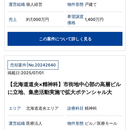
運営組織
個人経営
物件形態
戸建て
希望譲渡
売上
約7,000万円
1,400万円
価格
この案件について詳しく見る
|
売却案件
No.20242640
掲載日:2025/07/01
【北海道道央×精神科】市街地中心部の高層ビル
に立地、集患活動実施で拡大ポテンシャル大
エリア
北海道道央エリア
診療科目
精神科
運営組織
医療法人
物件形態
ビル／医療モール