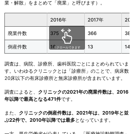
業・解散」をまとめて「廃業」と呼びます）。
2016年
2017年
20
廃業件数
375
366
387
倒産件数
16
13
14
スクロールできます
調査は、病院、診療所、歯科医院ごとにまとめられていま
す。いわゆるクリニックとは「診療所」のことで、病床数
20床以下の有床診療所と無床診療所が含まれています。
調査によると、
クリニックの2021年の廃業件数は、2016
年以降で最高となる471件
です。
また、
クリニックの倒産件数は、2021年は、2019年と並
ぶ22件で、2010年以降では最多
となっています。
一方、厚生労働省が公表している、「医療施設動態調査」