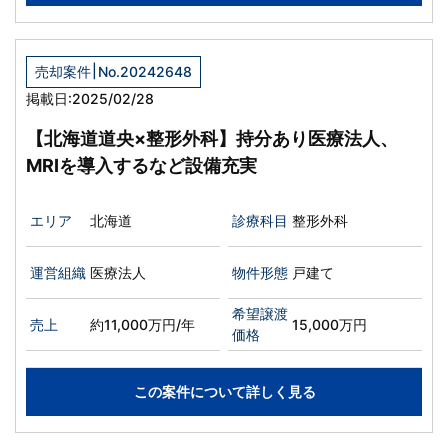
|
売却案件
No.20242648
掲載日:2025/02/28
【北海道道央×整形外科】持分あり医療法人、
MRIを導入するなど設備充実
エリア
北海道
診療科目
整形外科
運営組織
医療法人
物件形態
戸建て
希望譲渡
売上
約11,000万円/年
15,000万円
価格
この案件について詳しく見る