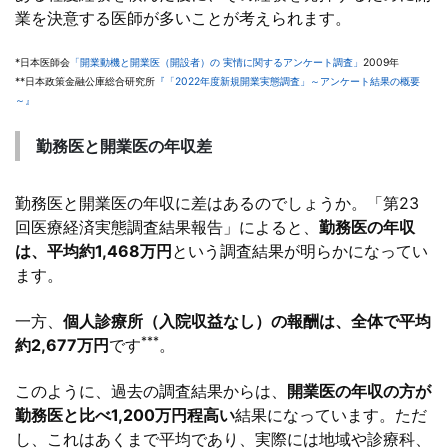
業を決意する医師が多いことが考えられます。
*日本医師会
「開業動機と開業医（開設者）の 実情に関するアンケート調査」
2009年
**日本政策金融公庫総合研究所
『「2022年度新規開業実態調査」～アンケート結果の概要
～』
勤務医と開業医の年収差
勤務医と開業医の年収に差はあるのでしょうか。「第23
回医療経済実態調査結果報告」によると、
勤務医の年収
は、平均約1,468万円
という調査結果が明らかになってい
ます。
一方、
個人診療所（入院収益なし）の報酬は、全体で平均
***
約2,677万円
です
。
このように、過去の調査結果からは、
開業医の年収の方が
勤務医と比べ1,200万円程高い
結果になっています。ただ
し、これはあくまで平均であり、実際には地域や診療科、