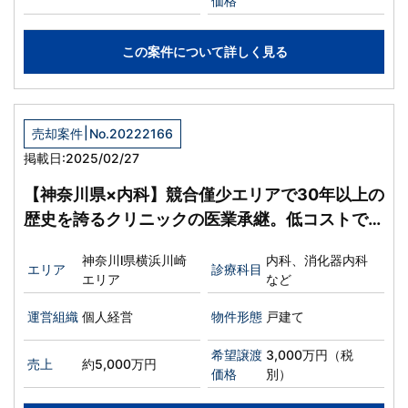
価格
この案件について詳しく見る
|
売却案件
No.20222166
掲載日:2025/02/27
【神奈川県×内科】競合僅少エリアで30年以上の
歴史を誇るクリニックの医業承継。低コストでの
承継開業が可能な戸建て物件の譲渡案件。
神奈川l県横浜川崎
内科、消化器内科
エリア
診療科目
エリア
など
運営組織
個人経営
物件形態
戸建て
希望譲渡
3,000万円（税
売上
約5,000万円
価格
別）