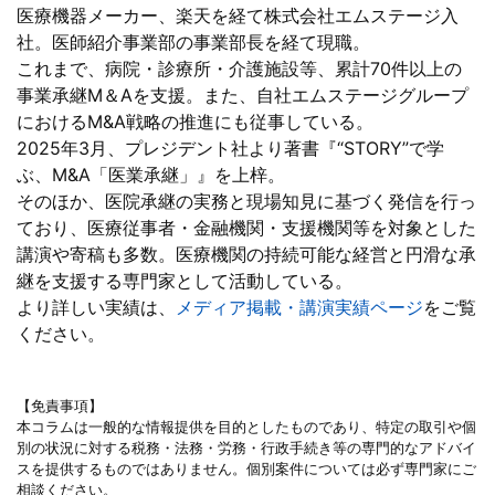
医療機器メーカー、楽天を経て株式会社エムステージ入
社。医師紹介事業部の事業部長を経て現職。
これまで、病院・診療所・介護施設等、累計70件以上の
事業承継M＆Aを支援。また、自社エムステージグループ
におけるM&A戦略の推進にも従事している。
2025年3月、プレジデント社より著書『“STORY”で学
ぶ、M&A「医業承継」』を上梓。
そのほか、医院承継の実務と現場知見に基づく発信を行っ
ており、医療従事者・金融機関・支援機関等を対象とした
講演や寄稿も多数。医療機関の持続可能な経営と円滑な承
継を支援する専門家として活動している。
より詳しい実績は、
メディア掲載・講演実績ページ
をご覧
ください。
【免責事項】
本コラムは一般的な情報提供を目的としたものであり、特定の取引や個
別の状況に対する税務・法務・労務・行政手続き等の専門的なアドバイ
スを提供するものではありません。個別案件については必ず専門家にご
相談ください。