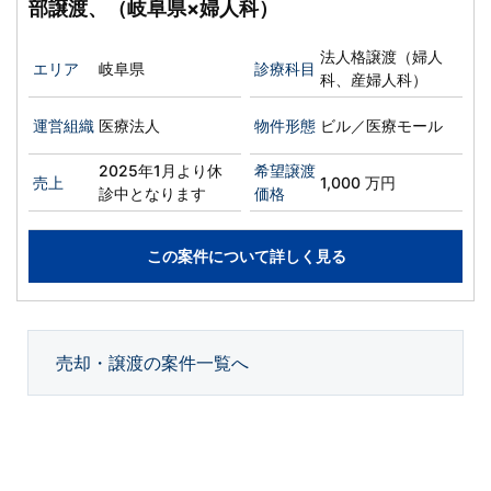
部譲渡、（岐阜県×婦人科）
法人格譲渡（婦人
エリア
岐阜県
診療科目
科、産婦人科）
運営組織
医療法人
物件形態
ビル／医療モール
2025年1月より休
希望譲渡
売上
1,000 万円
診中となります
価格
この案件について詳しく見る
売却・譲渡の案件一覧へ