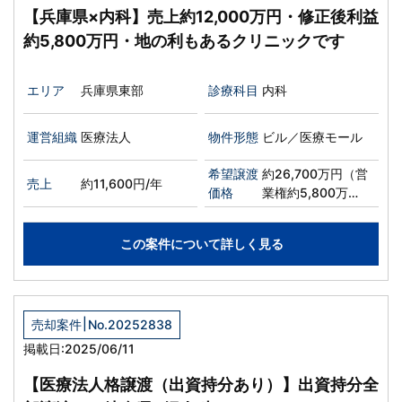
【兵庫県×内科】売上約12,000万円・修正後利益
約5,800万円・地の利もあるクリニックです
エリア
兵庫県東部
診療科目
内科
運営組織
医療法人
物件形態
ビル／医療モール
希望譲渡
約26,700万円（営
売上
約11,600円/年
価格
業権約5,800万
円、純資産約
20,900万円）
この案件について詳しく見る
|
売却案件
No.20252838
掲載日:2025/06/11
【医療法人格譲渡（出資持分あり）】出資持分全