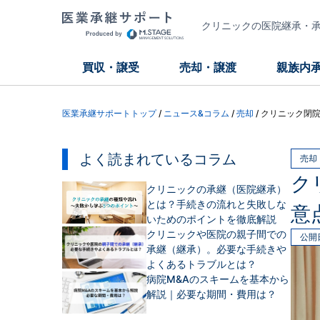
クリニックの医院継承・承継
買収・譲受
売却・譲渡
親族内
医業承継サポートトップ
/
ニュース&コラム
/
売却
/
クリニック閉
よく読まれているコラム
売却
ク
クリニックの承継（医院継承）
とは？手続きの流れと失敗しな
意
いためのポイントを徹底解説
クリニックや医院の親子間での
公開
承継（継承）。必要な手続きや
よくあるトラブルとは？
病院M&Aのスキームを基本から
解説｜必要な期間・費用は？