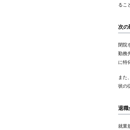
るこ
次の
閉院
勤務
に特
また
状の
退職
就業