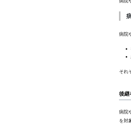
病院
病院
それ
後継
病院
を対