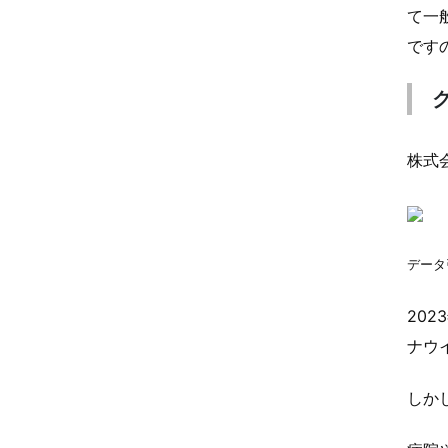
て一
です
株式
データ
20
ナウ
しか