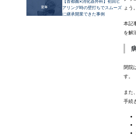
【首都圏×消化器外科】初回ヒ
ょう
アリング時の壁打ちでスムーズ
に継承開業できた事例
本記
を解
閉院
す。
また
手続