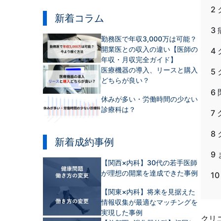
2
新着コラム
3
勤務医で年収3,000万は可能？
開業医との収入の違い【医師の
4
年収・月収完全ガイド】
医療機器の導入、リースと購入
5
どちらが良い？
6
休みが多い・労働時間の少ない
診療科は？
7
8
新着成約事例
9
【関西×内科】30代の若手医師
が理想の開業を達成できた事例
10
【関東×内科】将来を見据えた
情報収集が最適なマッチングを
実現した事例
クリ