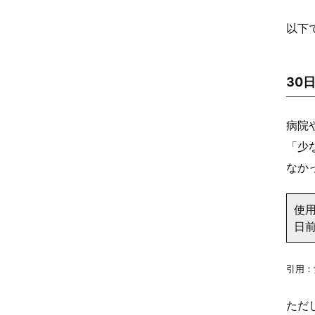
以下
30
病院
「少
なか
使
日
引用：
ただ