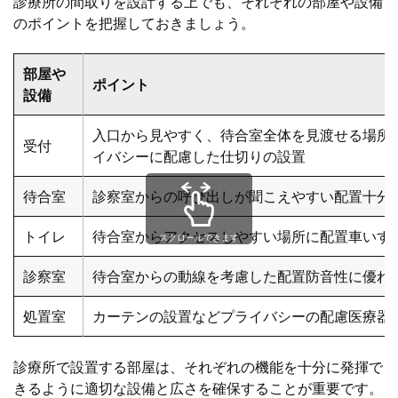
診療所の間取りを設計する上でも、それぞれの部屋や設備
のポイントを把握しておきましょう。
部屋や
ポイント
設備
入口から見やすく、待合室全体を見渡せる場所
受付
イバシーに配慮した仕切りの設置
待合室
診察室からの呼び出しが聞こえやすい配置十分
トイレ
待合室からアクセスしやすい場所に配置車いす
スクロールできます
診察室
待合室からの動線を考慮した配置防音性に優れ
処置室
カーテンの設置などプライバシーの配慮医療器
診療所で設置する部屋は、それぞれの機能を十分に発揮で
きるように適切な設備と広さを確保することが重要です。