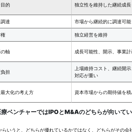
な目的
独立性を維持した継続成長
金調達
市場から継続的に調達可能
営権
独立経営を維持
価の軸
成長可能性、開示、事業計画
上場維持コスト、継続開示、
理負担
対応が重い
値最大化の考え方
資本市場からの期待値を積
医療ベンチャーではIPOとM&Aのどちらが向いて
からいうと、どちらが優れているかではなく、どちらがその会