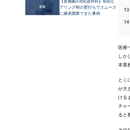
【首都圏×消化器外科】初回ヒ
アリング時の壁打ちでスムーズ
13
に継承開業できた事例
14
医療
しか
本業
とく
が大
ける
チャ
ると
その