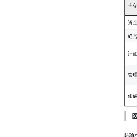
主
資
経
評
管
価
結論