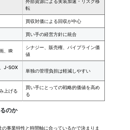
外部資源による実装加速・リスク移
転
買収対価による回収が中心
買い手の経営方針に統合
シナジー、販売権、パイプライン価
、IR
値
J-SOX
単独の管理負担は軽減しやすい
買い手にとっての戦略的価値を高め
み上げる
る
いるのか
社の事業特性と時間軸に合っているかで決まりま