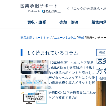
クリニックの医院継承・承継
買収・譲受
売却・譲渡
親族内
医業承継サポートトップ
/
ニュース&コラム
/
売却
/
医療ベンチャー
よく読まれているコラム
売却
医
【2026年版】ヘルスケア業界
のM&A動向を徹底解析！失敗し
方
ない継承のポイントと流れを解
説
デジタルヘルスケアとは？今後
公開
の市場規模や導入メリットを解
説
医療DXとは？医療業界はこれか
らどう変化するのか