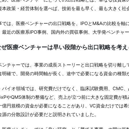
資本政策・経営体制を選べば、技術を最も早く、最も大きく社
事では、医療ベンチャーの出口戦略を、IPOとM&Aの比較を
、最近の医療系IPO事例、国内外の買収事例、大学発ベンチャ
なぜ医療ベンチャーは早い段階から出口戦略を考え
ベンチャーでは、事業の成長ストーリーと出口戦略を切り離し
は明確で、開発の時間軸が長く、途中で必要になる資金の種類
・バイオ領域では、研究費だけでなく、臨床試験費用、CMC
GxPやQMS体制の整備など、売上が立つ前に大きな固定費が
十億円規模の資金が必要になることがあり、VC資金だけでは希
金源の分散設計が必要だと説明されていました。