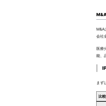
M&
M&
会社
医療
能、
まず
比較