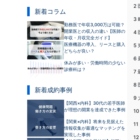
2
新着コラム
3
勤務医で年収3,000万は可能？
開業医との収入の違い【医師の
4
年収・月収完全ガイド】
医療機器の導入、リースと購入
5
どちらが良い？
6
休みが多い・労働時間の少ない
診療科は？
7
8
新着成約事例
9
【関西×内科】30代の若手医師
が理想の開業を達成できた事例
10
【関東×内科】将来を見据えた
11
情報収集が最適なマッチングを
実現した事例
12