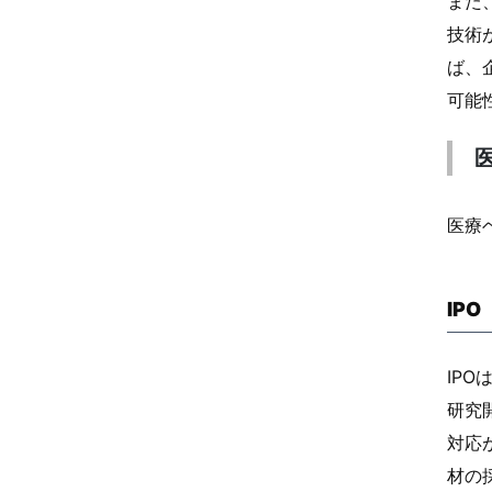
また
技術
ば、
可能
医療
IP
IP
研究
対応
材の