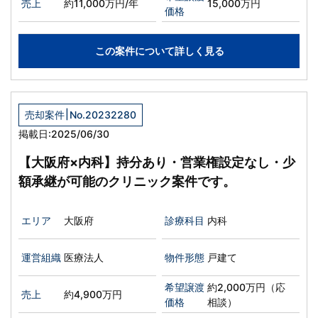
売上
約11,000万円/年
15,000万円
価格
この案件について詳しく見る
|
売却案件
No.20232280
掲載日:2025/06/30
【大阪府×内科】持分あり・営業権設定なし・少
額承継が可能のクリニック案件です。
エリア
大阪府
診療科目
内科
運営組織
医療法人
物件形態
戸建て
希望譲渡
約2,000万円（応
売上
約4,900万円
価格
相談）