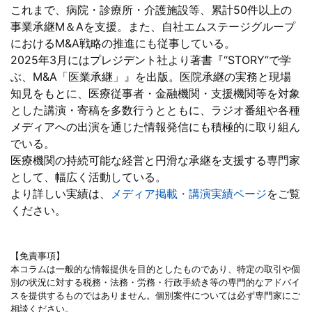
これまで、病院・診療所・介護施設等、累計50件以上の
事業承継M＆Aを支援。また、自社エムステージグループ
におけるM&A戦略の推進にも従事している。
2025年3月にはプレジデント社より著書『“STORY”で学
ぶ、M&A「医業承継」』を出版。医院承継の実務と現場
知見をもとに、医療従事者・金融機関・支援機関等を対象
とした講演・寄稿を多数行うとともに、ラジオ番組や各種
メディアへの出演を通じた情報発信にも積極的に取り組ん
でいる。
医療機関の持続可能な経営と円滑な承継を支援する専門家
として、幅広く活動している。
より詳しい実績は、
メディア掲載・講演実績ページ
をご覧
ください。
【免責事項】
本コラムは一般的な情報提供を目的としたものであり、特定の取引や個
別の状況に対する税務・法務・労務・行政手続き等の専門的なアドバイ
スを提供するものではありません。個別案件については必ず専門家にご
相談ください。