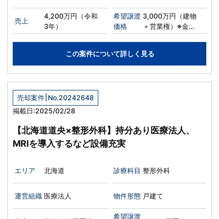
4,200万円（令和
希望譲渡
3,000万円（建物
売上
3年）
価格
＋営業権）※金額
相談可
この案件について詳しく見る
|
売却案件
No.20242648
掲載日:2025/02/28
【北海道道央×整形外科】持分あり医療法人、
MRIを導入するなど設備充実
エリア
北海道
診療科目
整形外科
運営組織
医療法人
物件形態
戸建て
希望譲渡