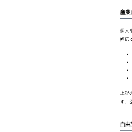
産業
個人
幅広
上記
す。
自由