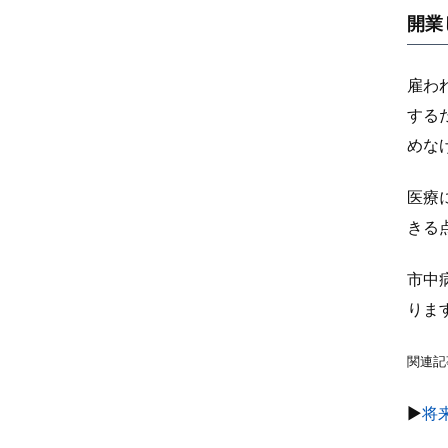
開業
雇わ
する
めな
医療
きる
市中
りま
関連記
▶
将