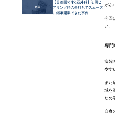
【首都圏×消化器外科】初回ヒ
があ
アリング時の壁打ちでスムーズ
に継承開業できた事例
今回
い。
専門
病院
やす
また
域を
ため
自身