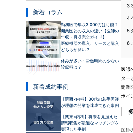
3
新着コラム
4
勤務医で年収3,000万は可能？
5
開業医との収入の違い【医師の
年収・月収完全ガイド】
6
医療機器の導入、リースと購入
どちらが良い？
休みが多い・労働時間の少ない
診療科は？
医師
ター
新着成約事例
開業
ポイ
【関西×内科】30代の若手医師
が理想の開業を達成できた事例
【関東×内科】将来を見据えた
情報収集が最適なマッチングを
実現した事例
医師