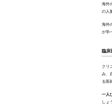
海外
の人
海外
が学
臨床
クリ
み、
る医
一人
しょ