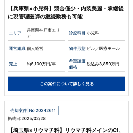
【兵庫県×小児科】競合僅少・内装美麗・承継後
に現管理医師の継続勤務も可能
兵庫県神戸市エリ
エリア
診療科目
小児科
ア
運営組織
個人経営
物件形態
ビル／医療モール
希望譲渡
売上
約6,100万円/年
税込み3,850万円
価格
この案件について詳しく見る
|
売却案件
No.20242611
掲載日:2025/02/28
【埼玉県×リウマチ科】リウマチ科メインのCl、