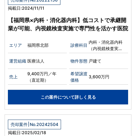
掲載日:2024/11/11
【福岡県×内科・消化器内科】低コストで承継開
業が可能、内視鏡検査実施で専門性を活かす医院
内科・消化器内科
エリア
福岡県北部
診療科目
（内視鏡検査実施
可能）
運営組織
医療法人
物件形態
戸建て
9,400万円／年
希望譲渡
売上
3,600万円
（直近期）
価格
この案件について詳しく見る
|
売却案件
No.20242504
掲載日:2025/02/18