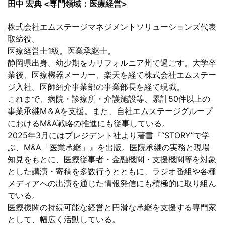
田中 宏典 <専門領域：医療経営>
株式会社エムステージマネジメントソリューションズ代表
取締役。
医療経営士1級。医業承継士。
静岡県出身。幼少期をカリフォルニア州で過ごす。大学卒
業後、医療機器メーカー、楽天を経て株式会社エムステー
ジ入社。医師紹介事業部の事業部長を経て現職。
これまで、病院・診療所・介護施設等、累計50件以上の
事業承継M＆Aを支援。また、自社エムステージグループ
におけるM&A戦略の推進にも従事している。
2025年3月にはプレジデント社より著書『“STORY”で学
ぶ、M&A「医業承継」』を出版。医院承継の実務と現場
知見をもとに、医療従事者・金融機関・支援機関等を対象
とした講演・寄稿を多数行うとともに、ラジオ番組や各種
メディアへの出演を通じた情報発信にも積極的に取り組ん
でいる。
医療機関の持続可能な経営と円滑な承継を支援する専門家
として、幅広く活動している。