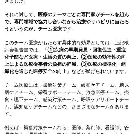
きました。
それに対して、
医療のテーマごとに専門家がチームを組ん
で、専門領域で協力し合いながら治療やリハビリに当たろ
うというのが、チーム医療
です。
このチーム医療がもたらす具体的な効果としては、上記検
討会報告書では、「
①疾病の早期発見・回復促進・重症
化予防など医療・生活の質の向上、②医療の効率性の向
上による医療従事者の負担の軽減、③医療の標準化・組
織化を通じた医療安全の向上
」などが挙げられています。
チーム医療には、褥瘡対策チーム、緩和ケアチーム、糖尿
病ケアチーム、栄養サポートチーム、救急医療チーム、摂
食・嚥下チーム、感染対策チーム、呼吸ケアサポートチー
ム、認知症ケアチームなどの、さまざまなチームがありま
す。
例えば、褥瘡対策チームなら、医師、薬剤師、看護師、管