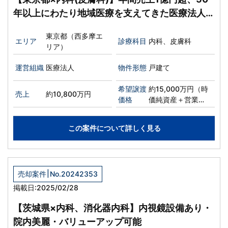
年以上にわたり地域医療を支えてきた医療法人の
医業承継。出資持分あり、安定基盤のクリニック
東京都（西多摩エ
を承継開業する譲渡案件。
エリア
診療科目
内科、皮膚科
リア）
運営組織
医療法人
物件形態
戸建て
希望譲渡
約15,000万円（時
売上
約10,800万円
価格
価純資産＋営業
権）
この案件について詳しく見る
|
売却案件
No.20242353
掲載日:2025/02/28
【茨城県×内科、消化器内科】内視鏡設備あり・
院内美麗・バリューアップ可能