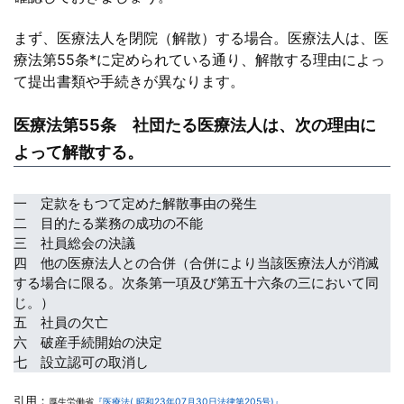
まず、医療法人を閉院（解散）する場合。医療法人は、医
療法第55条*に定められている通り、解散する理由によっ
て提出書類や手続きが異なります。
医療法第55条 社団たる医療法人は、次の理由に
よって解散する。
一 定款をもつて定めた解散事由の発生
二 目的たる業務の成功の不能
三 社員総会の決議
四 他の医療法人との合併（合併により当該医療法人が消滅
する場合に限る。次条第一項及び第五十六条の三において同
じ。）
五 社員の欠亡
六 破産手続開始の決定
七 設立認可の取消し
引用：
厚生労働省
『医療法( 昭和23年07月30日法律第205号)』