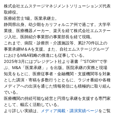
株式会社エムステージマネジメントソリューションズ代表
取締役。
医療経営士1級。医業承継士。
静岡県出身。幼少期をカリフォルニア州で過ごす。大学卒
業後、医療機器メーカー、楽天を経て株式会社エムステー
ジ入社。医師紹介事業部の事業部長を経て現職。
これまで、病院・診療所・介護施設等、累計70件以上の
事業承継M＆Aを支援。また、自社エムステージグループ
におけるM&A戦略の推進にも従事している。
2025年3月にはプレジデント社より著書『“STORY”で学
ぶ、M&A「医業承継」』を出版。医院承継の実務と現場
知見をもとに、医療従事者・金融機関・支援機関等を対象
とした講演・寄稿を多数行うとともに、ラジオ番組や各種
メディアへの出演を通じた情報発信にも積極的に取り組ん
でいる。
医療機関の持続可能な経営と円滑な承継を支援する専門家
として、幅広く活動している。
より詳しい実績は、
メディア掲載・講演実績ページ
をご覧