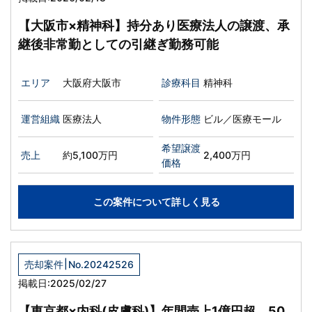
【大阪市×精神科】持分あり医療法人の譲渡、承
継後非常勤としての引継ぎ勤務可能
エリア
大阪府大阪市
診療科目
精神科
運営組織
医療法人
物件形態
ビル／医療モール
希望譲渡
売上
約5,100万円
2,400万円
価格
この案件について詳しく見る
|
売却案件
No.20242526
掲載日:2025/02/27
【東京都×内科(皮膚科)】年間売上1億円超、50