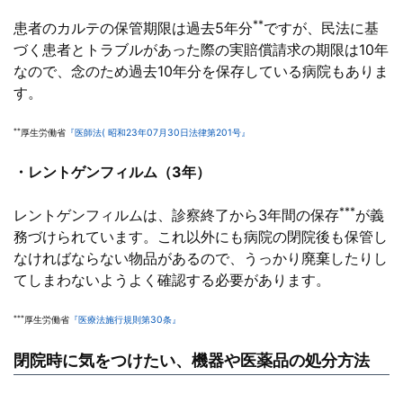
**
患者のカルテの保管期限は過去5年分
ですが、民法に基
づく患者とトラブルがあった際の実賠償請求の期限は10年
なので、念のため過去10年分を保存している病院もありま
す。
**
厚生労働省
『医師法( 昭和23年07月30日法律第201号』
・レントゲンフィルム（3年）
***
レントゲンフィルムは、診察終了から3年間の保存
が義
務づけられています。これ以外にも病院の閉院後も保管し
なければならない物品があるので、うっかり廃棄したりし
てしまわないようよく確認する必要があります。
***
厚生労働省
『医療法施行規則第30条』
閉院時に気をつけたい、機器や医薬品の処分方法