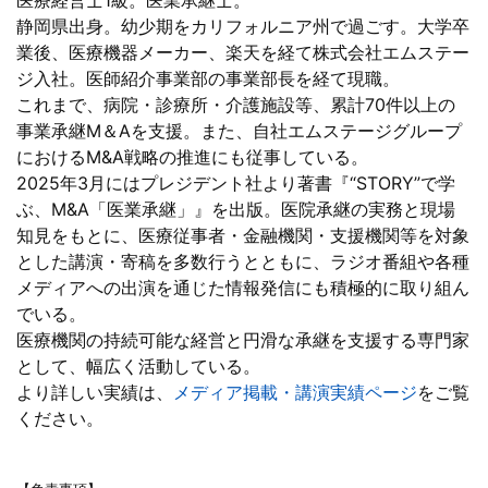
医療経営士1級。医業承継士。
静岡県出身。幼少期をカリフォルニア州で過ごす。大学卒
業後、医療機器メーカー、楽天を経て株式会社エムステー
ジ入社。医師紹介事業部の事業部長を経て現職。
これまで、病院・診療所・介護施設等、累計70件以上の
事業承継M＆Aを支援。また、自社エムステージグループ
におけるM&A戦略の推進にも従事している。
2025年3月にはプレジデント社より著書『“STORY”で学
ぶ、M&A「医業承継」』を出版。医院承継の実務と現場
知見をもとに、医療従事者・金融機関・支援機関等を対象
とした講演・寄稿を多数行うとともに、ラジオ番組や各種
メディアへの出演を通じた情報発信にも積極的に取り組ん
でいる。
医療機関の持続可能な経営と円滑な承継を支援する専門家
として、幅広く活動している。
より詳しい実績は、
メディア掲載・講演実績ページ
をご覧
ください。