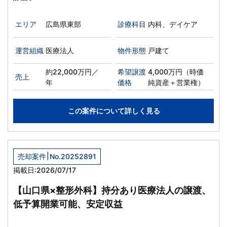
エリア
広島県東部
診療科目
内科、デイケア
運営組織
医療法人
物件形態
戸建て
約22,000万円／
希望譲渡
4,000万円（時価
売上
年
価格
純資産＋営業権）
この案件について詳しく見る
|
売却案件
No.20252891
掲載日:2026/07/17
【山口県×整形外科】持分あり医療法人の譲渡、
低予算開業可能、安定収益