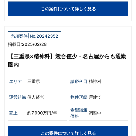
この案件について詳しく見る
|
売却案件
No.20242352
掲載日:2025/02/28
【三重県×精神科】競合僅少・名古屋からも通勤
圏内
エリア
三重県
診療科目
精神科
運営組織
個人経営
物件形態
戸建て
希望譲渡
売上
約7,900万円/年
調整中
価格
この案件について詳しく見る