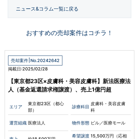
ニュース&コラム一覧に戻る
おすすめの売却案件はコチラ！
|
売却案件
No.20242642
掲載日:2025/02/28
【東京都23区×皮膚科・美容皮膚科】新法医療法
人（基金返還請求権譲渡）、売上1億円超
東京都23区（都心
皮膚科・美容皮膚
エリア
診療科目
部）
科
運営組織
医療法人
物件形態
ビル／医療モール
希望譲渡
15,500万円（応相
売上
約18,500万円