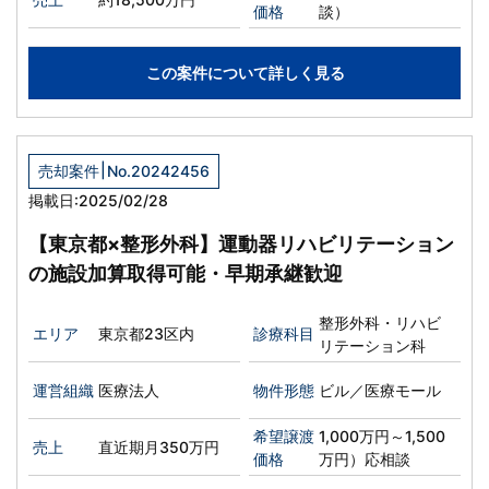
価格
談）
この案件について詳しく見る
|
売却案件
No.20242456
掲載日:2025/02/28
【東京都×整形外科】運動器リハビリテーション
の施設加算取得可能・早期承継歓迎
整形外科・リハビ
エリア
東京都23区内
診療科目
リテーション科
運営組織
医療法人
物件形態
ビル／医療モール
希望譲渡
1,000万円～1,500
売上
直近期月350万円
価格
万円）応相談