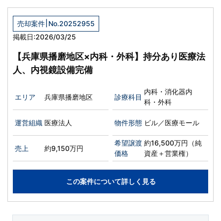
|
売却案件
No.20252955
掲載日:2026/03/25
【兵庫県播磨地区×内科・外科】持分あり医療法
人、内視鏡設備完備
内科・消化器内
エリア
兵庫県播磨地区
診療科目
科・外科
運営組織
医療法人
物件形態
ビル／医療モール
希望譲渡
約16,500万円（純
売上
約9,150万円
価格
資産＋営業権）
この案件について詳しく見る