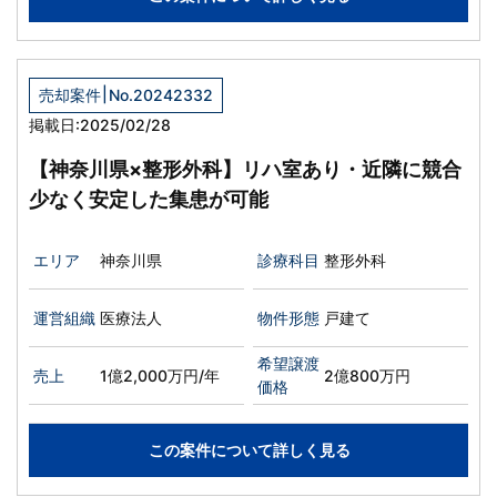
|
売却案件
No.20242332
掲載日:2025/02/28
【神奈川県×整形外科】リハ室あり・近隣に競合
少なく安定した集患が可能
エリア
神奈川県
診療科目
整形外科
運営組織
医療法人
物件形態
戸建て
希望譲渡
売上
1億2,000万円/年
2億800万円
価格
この案件について詳しく見る