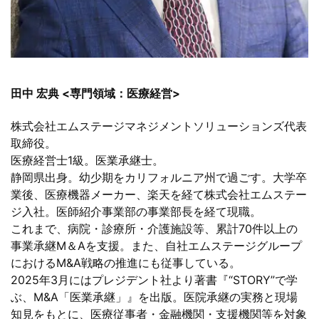
田中 宏典 <専門領域：医療経営>
株式会社エムステージマネジメントソリューションズ代表
取締役。
医療経営士1級。医業承継士。
静岡県出身。幼少期をカリフォルニア州で過ごす。大学卒
業後、医療機器メーカー、楽天を経て株式会社エムステー
ジ入社。医師紹介事業部の事業部長を経て現職。
これまで、病院・診療所・介護施設等、累計70件以上の
事業承継M＆Aを支援。また、自社エムステージグループ
におけるM&A戦略の推進にも従事している。
2025年3月にはプレジデント社より著書『“STORY”で学
ぶ、M&A「医業承継」』を出版。医院承継の実務と現場
知見をもとに、医療従事者・金融機関・支援機関等を対象