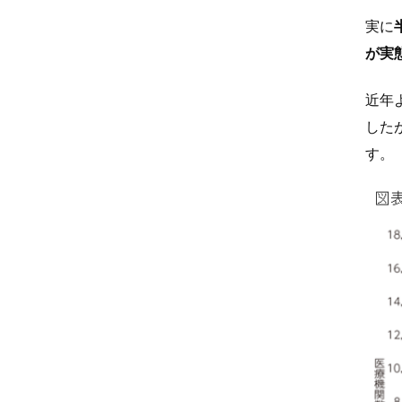
実に
が実
近年
した
す。