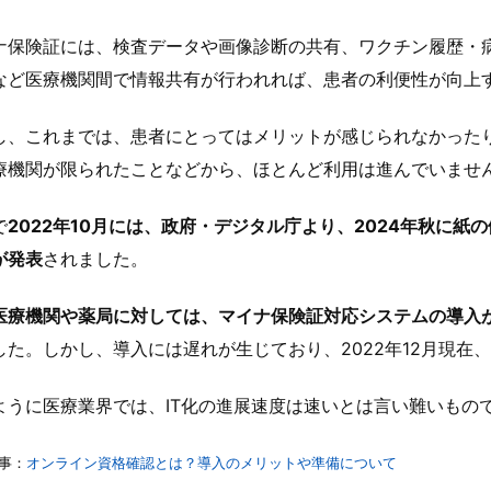
ナ保険証には、検査データや画像診断の共有、ワクチン履歴・
など医療機関間で情報共有が行われれば、患者の利便性が向上
し、これまでは、患者にとってはメリットが感じられなかった
療機関が限られたことなどから、ほとんど利用は進んでいませ
で
2022年10月には、政府・デジタル庁より、2024年秋に
が発表
されました。
医療機関や薬局に対しては、マイナ保険証対応システムの導入が
した。しかし、導入には遅れが生じており、2022年12月現在、
ように医療業界では、IT化の進展速度は速いとは言い難いもの
事：
オンライン資格確認とは？導入のメリットや準備について