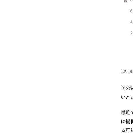
出典：総
その
いと
最近
に提
る可