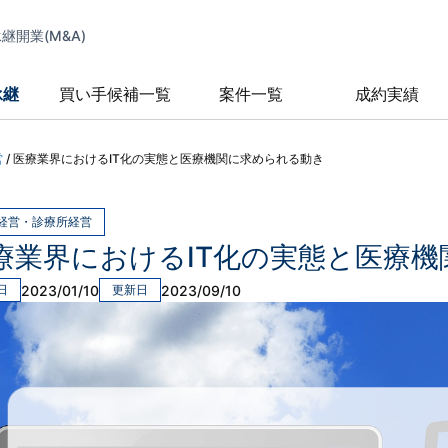
開業(M&A)
承継
買い手候補一覧
案件一覧
成約実績
営
/
医療業界におけるIT化の実態と医療機関に求められる動き
経営・診療所経営
療業界におけるIT化の実態と医療
2023/01/10
2023/09/10
日
更新日