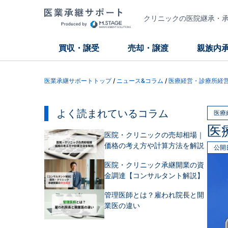
クリニックの医院継承・承継
買収・譲受
売却・譲渡
親族内
医業承継サポートトップ
/
ニュース&コラム
/
医療経営・診療所経
よく読まれているコラム
医療
医
医院・クリニックの売却相場｜
価格の考え方や計算方法を解説
公開
医院・クリニック承継開業の資
金調達【コンサルタント解説】
管理医師とは？雇われ院長と開
業医の違い