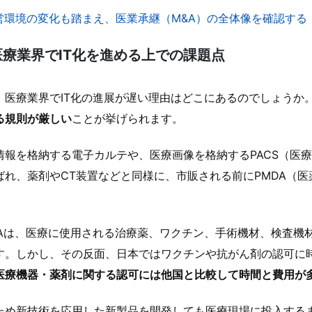
営環境の変化も踏まえ、医業承継（M&A）の全体像を確認する
医療業界でIT化を進める上での課題点
、医療業界でIT化の進展が遅い理由はどこにあるのでしょうか
る規則が厳しい
ことが挙げられます。
情報を格納する電子カルテや、医療画像を格納するPACS（医
ばれ、薬剤やCT装置などと同様に、市販される前にPMDA（
DAは、医療に使用される治療薬、ワクチン、手術機材、検査機
す。しかし、その反面、日本ではワクチンや抗がん剤の認可に
医療機器・薬剤に関する認可には他国と比較して時間と費用が
ため新技術を応用した新製品を開発しても医療現場に投入する