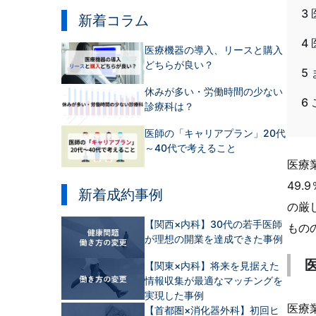
3
新着コラム
4
医療機器の導入、リースと購入
どちらが良い？
5
休みが多い・労働時間の少ない
6
診療科は？
医師の「キャリアプラン」20代
～40代で考えること
医療
49
新着成約事例
の厳
【関西×内科】30代の若手医師
もの
が理想の開業を達成できた事例
【関東×内科】将来を見据えた
情報収集が最適なマッチングを
実現した事例
医療
【首都圏×消化器外科】初回ヒ