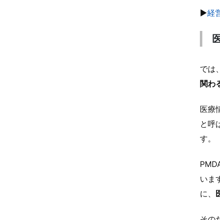
▶
経
では
関わ
医療
と呼
す。
PM
いま
に、
その