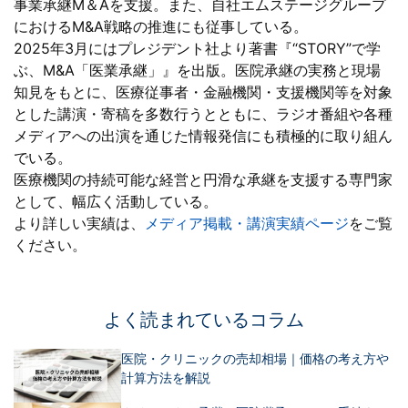
事業承継M＆Aを支援。また、自社エムステージグループ
におけるM&A戦略の推進にも従事している。
2025年3月にはプレジデント社より著書『“STORY”で学
ぶ、M&A「医業承継」』を出版。医院承継の実務と現場
知見をもとに、医療従事者・金融機関・支援機関等を対象
とした講演・寄稿を多数行うとともに、ラジオ番組や各種
メディアへの出演を通じた情報発信にも積極的に取り組ん
でいる。
医療機関の持続可能な経営と円滑な承継を支援する専門家
として、幅広く活動している。
より詳しい実績は、
メディア掲載・講演実績ページ
をご覧
ください。
よく読まれているコラム
医院・クリニックの売却相場｜価格の考え方や
計算方法を解説