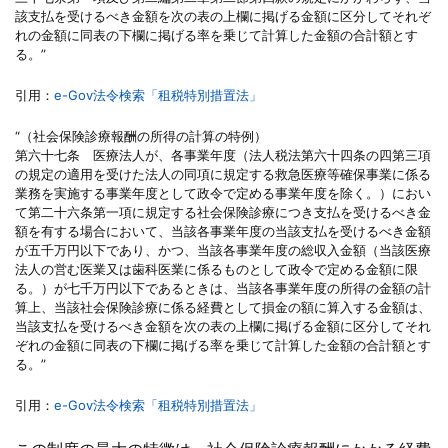
該支払を受けるべき金額を次の表の上欄に掲げる金額に区分してそれぞ
れの金額に同表の下欄に掲げる率を乗じて計算した金額の合計額とす
る。”
引用：
e-Gov法令検索「租税特別措置法」
“（社会保険診療報酬の所得の計算の特例）
第六十七条 医療法人が、各事業年度（法人税法第六十四条の四第三項
の規定の適用を受けた法人の同項に規定する救急医療等確保事業に係る
業務を実施する事業年度として政令で定める事業年度を除く。）におい
て第二十六条第一項に規定する社会保険診療につき支払を受けるべき金
額を有する場合において、当該各事業年度の当該支払を受けるべき金額
が五千万円以下であり、かつ、当該各事業年度の総収入金額（当該医療
法人の営む医業又は歯科医業に係るものとして政令で定める金額に限
る。）が七千万円以下であるときは、当該各事業年度の所得の金額の計
算上、当該社会保険診療に係る経費として損金の額に算入する金額は、
当該支払を受けるべき金額を次の表の上欄に掲げる金額に区分してそれ
ぞれの金額に同表の下欄に掲げる率を乗じて計算した金額の合計額とす
る。”
引用：
e-Gov法令検索「租税特別措置法」