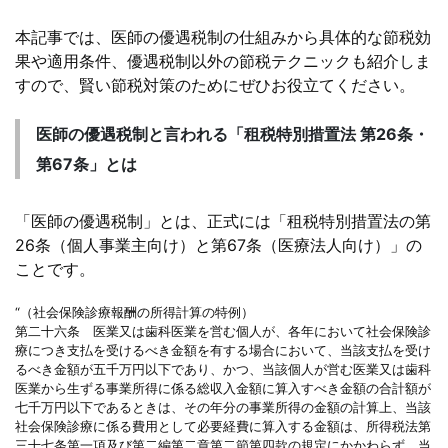
本記事では、医師の優遇税制の仕組みから具体的な節税効
果や適用条件、優遇税制以外の節税テクニックも紹介しま
すので、賢い節税対策のためにぜひお役立てください。
医師の優遇税制と言われる「租税特別措置法 第26条・
第67条」とは
「医師の優遇税制」とは、正式には「租税特別措置法の第
26条（個人事業主向け）と第67条（医療法人向け）」の
ことです。
“（社会保険診療報酬の所得計算の特例）
第二十六条 医業又は歯科医業を営む個人が、各年において社会保険診
療につき支払を受けるべき金額を有する場合において、当該支払を受け
るべき金額が五千万円以下であり、かつ、当該個人が営む医業又は歯科
医業から生ずる事業所得に係る総収入金額に算入すべき金額の合計額が
七千万円以下であるときは、その年分の事業所得の金額の計算上、当該
社会保険診療に係る費用として必要経費に算入する金額は、所得税法第
三十七条第一項及び第二編第二章第二節第四款の規定にかかわらず、当