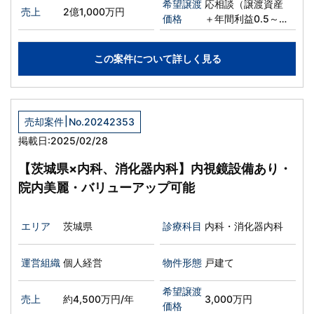
希望譲渡
応相談（譲渡資産
売上
2億1,000万円
価格
＋年間利益0.5～1
年分を想定）
この案件について詳しく見る
|
売却案件
No.20242353
掲載日:2025/02/28
【茨城県×内科、消化器内科】内視鏡設備あり・
院内美麗・バリューアップ可能
エリア
茨城県
診療科目
内科・消化器内科
運営組織
個人経営
物件形態
戸建て
希望譲渡
売上
約4,500万円/年
3,000万円
価格