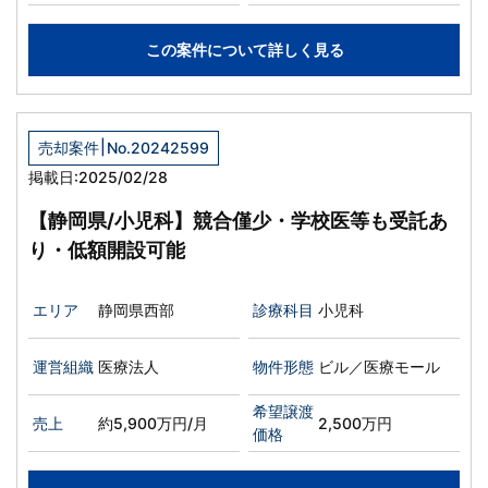
この案件について詳しく見る
|
売却案件
No.20242599
掲載日:2025/02/28
【静岡県/小児科】競合僅少・学校医等も受託あ
り・低額開設可能
エリア
静岡県西部
診療科目
小児科
運営組織
医療法人
物件形態
ビル／医療モール
希望譲渡
売上
約5,900万円/月
2,500万円
価格