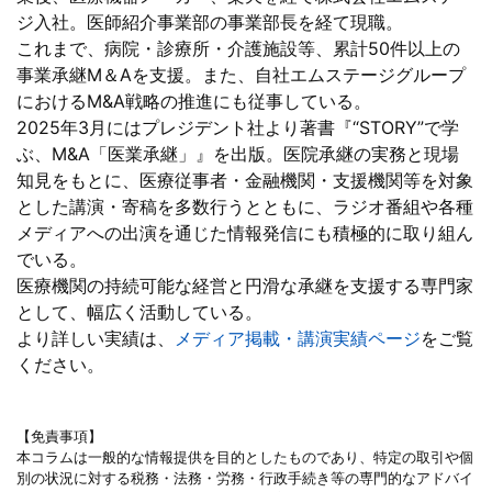
ジ入社。医師紹介事業部の事業部長を経て現職。
これまで、病院・診療所・介護施設等、累計50件以上の
事業承継M＆Aを支援。また、自社エムステージグループ
におけるM&A戦略の推進にも従事している。
2025年3月にはプレジデント社より著書『“STORY”で学
ぶ、M&A「医業承継」』を出版。医院承継の実務と現場
知見をもとに、医療従事者・金融機関・支援機関等を対象
とした講演・寄稿を多数行うとともに、ラジオ番組や各種
メディアへの出演を通じた情報発信にも積極的に取り組ん
でいる。
医療機関の持続可能な経営と円滑な承継を支援する専門家
として、幅広く活動している。
より詳しい実績は、
メディア掲載・講演実績ページ
をご覧
ください。
【免責事項】
本コラムは一般的な情報提供を目的としたものであり、特定の取引や個
別の状況に対する税務・法務・労務・行政手続き等の専門的なアドバイ