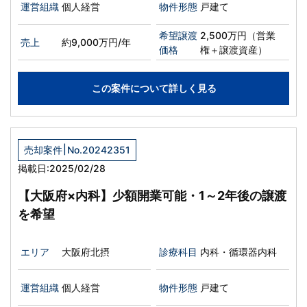
運営組織
個人経営
物件形態
戸建て
希望譲渡
2,500万円（営業
売上
約9,000万円/年
価格
権＋譲渡資産）
この案件について詳しく見る
|
売却案件
No.20242351
掲載日:2025/02/28
【大阪府×内科】少額開業可能・1～2年後の譲渡
を希望
エリア
大阪府北摂
診療科目
内科・循環器内科
運営組織
個人経営
物件形態
戸建て