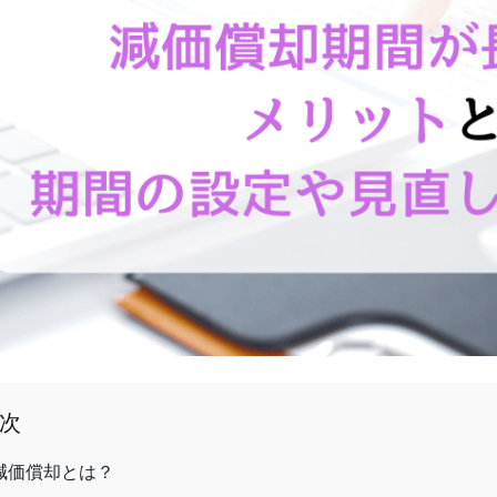
次
減価償却とは？