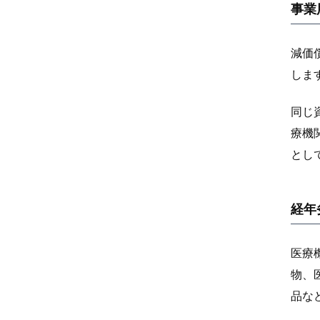
事業
減価
しま
同じ
療機
とし
経年
医療
物、
品な