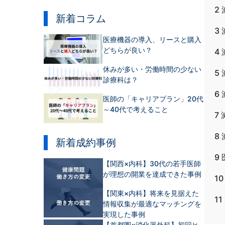
2
新着コラム
3
医療機器の導入、リースと購入
どちらが良い？
4
休みが多い・労働時間の少ない
5
診療科は？
6
医師の「キャリアプラン」20代
～40代で考えること
7
8
新着成約事例
9
【関西×内科】30代の若手医師
が理想の開業を達成できた事例
10
【関東×内科】将来を見据えた
11
情報収集が最適なマッチングを
実現した事例
【首都圏×消化器外科】初回ヒ