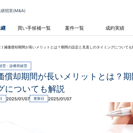
開業(M&A)
承継
買い手候補一覧
案件一覧
成約実績
営
/
減価償却期間が長いメリットとは？期間の設定と見直しのタイミングについても
経営・診療所経営
価償却期間が長いメリットとは？期
グについても解説
2025/01/07
2025/01/07
日
更新日