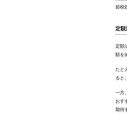
節税
定額
定額
額を
たと
ると
一方
おす
期待