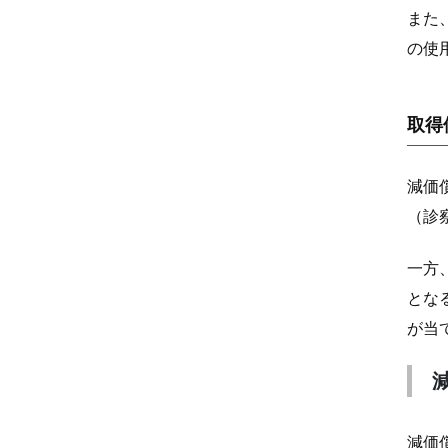
また
の使
取得
減価
（診
一方
とな
が当
減価