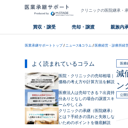
クリニックの医院継承・承継
買収・譲受
売却・譲渡
親族内
医業承継サポートトップ
/
ニュース&コラム
/
医療経営・診療所経
よく読まれているコラム
医療
減
医院・クリニックの売却相場｜
価格の考え方や計算方法を解説
ン
医療法人は売却できる？出資持
公開
分ありとなしの場合の譲渡スキ
ームやしくみ
クリニックの承継（医院継承）
とは？手続きの流れと失敗しな
いためのポイントを徹底解説