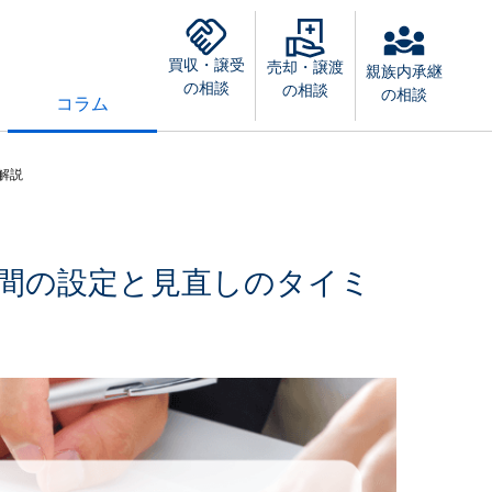
買収・譲受
売却・譲渡
親族内承継
の相談
の相談
の相談
コラム
解説
間の設定と見直しのタイミ