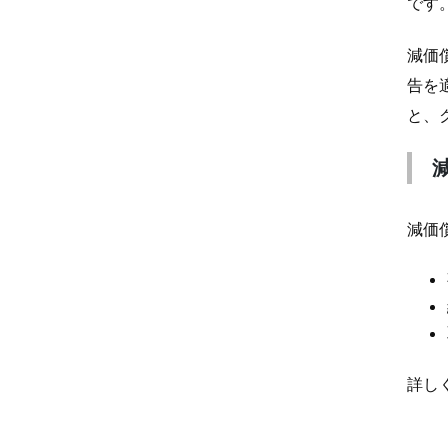
です
減価
告を
と、
減価
詳し