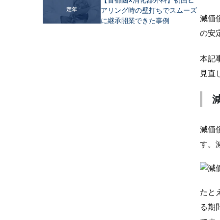
アリング時の壁打ちでスムーズ
減価
に継承開業できた事例
の安
本記
見直
減価
す。
たと
る期