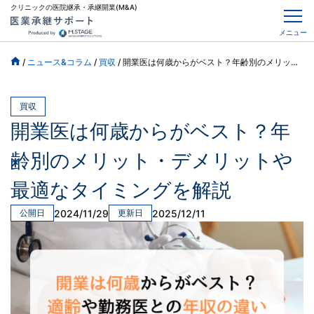
クリニックの医院継承・承継開業(M&A)
メニュー
/
ニュース&コラム
/
買収
/
開業医は何歳からがベスト？年齢別のメリット・デメリットや最適なタイミングを解説
買収
開業医は何歳からがベスト？年
齢別のメリット・デメリットや
最適なタイミングを解説
2024/11/29
2025/12/11
公開日
更新日