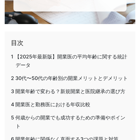
目次
1
【2025年最新版】開業医の平均年齢に関する統計
データ
2
30代〜50代の年齢別の開業メリットとデメリット
3
開業年齢で変わる？新規開業と医院継承の選び方
4
開業医と勤務医における年収比較
5
何歳からの開業でも成功するための準備やポイン
ト
6
開業年齢に関係なく直面する3つの課題と対策