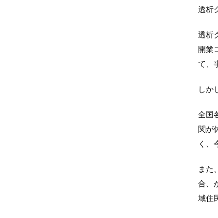
透析
透析
開業
て、
しか
全国
関が
く、
また
合、
域住