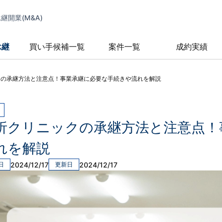
開業(M&A)
承継
買い手候補一覧
案件一覧
成約実績
クの承継方法と注意点！事業承継に必要な手続きや流れを解説
析クリニックの承継方法と注意点！
れを解説
2024/12/17
2024/12/17
日
更新日