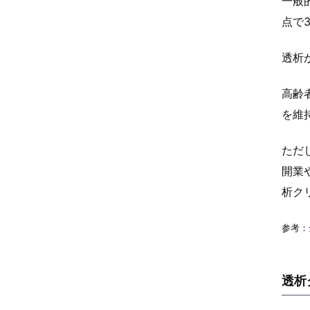
一般
点で
透析
高齢
を維
ただ
開業
析ク
参考：
透析