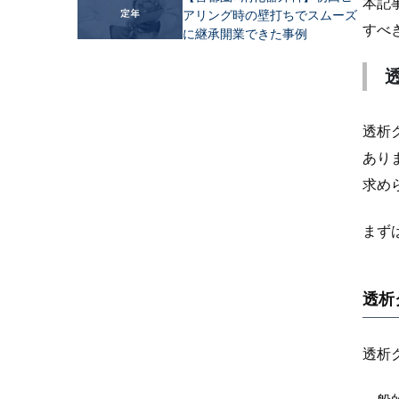
本記
アリング時の壁打ちでスムーズ
すべ
に継承開業できた事例
透析
あり
求め
まず
透析
透析