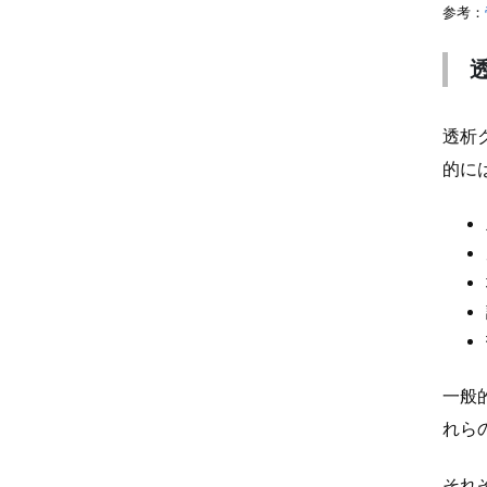
参考：
透析
的に
一般
れら
それ