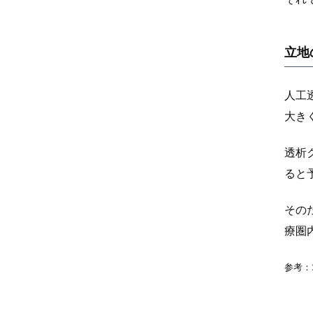
立地
人工
大き
透析
ると
その
療圏
参考：