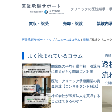
クリニックの医院継承・承継
買収・譲受
売却・譲渡
親族内
医業承継サポートトップ
/
ニュース&コラム
/
売却
/
透析クリニッ
よく読まれているコラム
売却
透
開業医の平均引退年齢｜引退時
に抱えがちな問題点と対策
流
医院・クリニック承継開業の資
公開
金調達【コンサルタント解説】
株式会社が医療法人を買収する
ことはできるのか？