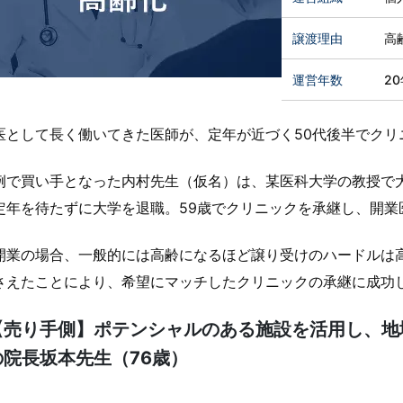
譲渡理由
高
運営年数
2
医として長く働いてきた医師が、定年が近づく50代後半でクリ
例で買い手となった内村先生（仮名）は、某医科大学の教授で
定年を待たずに大学を退職。59歳でクリニックを承継し、開業
開業の場合、一般的には高齢になるほど譲り受けのハードルは
さえたことにより、希望にマッチしたクリニックの承継に成功
【売り手側】ポテンシャルのある施設を活用し、地
の院長坂本先生（76歳）