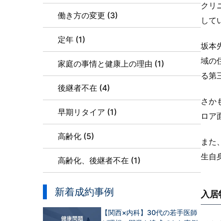
クリ
働き方の変更 (3)
して
定年 (1)
坂本
域の
家庭の事情と健康上の理由 (1)
る第
後継者不在 (4)
さか
早期リタイア (1)
ロア
高齢化 (5)
また
生自
高齢化、後継者不在 (1)
新着成約事例
入居
【関西×内科】30代の若手医師