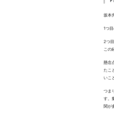
坂本
1つ
2つ
この
懸念
たこ
いこ
つま
す。
関が