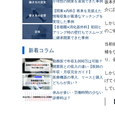
が理想の開業を達成できた事例
坂本
介に
【関東×内科】将来を見据えた
情報収集が最適なマッチングを
実現した事例
しか
【首都圏×消化器外科】初回ヒ
のご
アリング時の壁打ちでスムーズ
に継承開業できた事例
当初
新着コラム
補を
り、
勤務医で年収3,000万は可能？
開業医との収入の違い【医師の
年収・月収完全ガイド】
しか
医療機器の導入、リースと購入
げて
どちらが良い？
して
休みが多い・労働時間の少ない
診療科は？