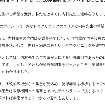
先生のご希望を受け、私たちはすぐに内村先生に連絡を取りま
目のポイントは、さかもとクリニックのエリアが内村先生の希
目は、内村先生の専門は泌尿器科でしたが、非常勤で内科診療
経験を活かして、内科＋泌尿器科という形でクリニックを運営
点としては、内村先生のご希望が人口の多い都市部であったの
とです。しかし、私たちが診療圏調査を行ったところ、泌尿器
とがわかりました。
り、比較的広域からの集患が見込め、泌尿器科を標榜する上で
集患数は医療機関への需要とその供給のバランスで決まるので
多ければ集患がうまくいかない恐れもあります。