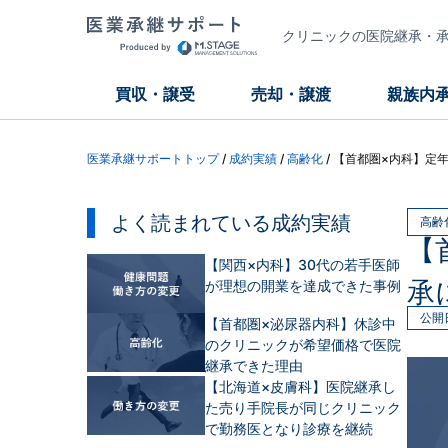
クリニックの医院継承・承継
買収・譲受
売却・譲渡
親族内
医業承継サポートトップ
/
成約実績
/
高齢化
/
【首都圏×内科】定
よく読まれている成約実績
高齢
【
【関西×内科】30代の若手医師
承
が理想の開業を達成できた事例
公開
【首都圏×泌尿器内科】休診中
のクリニックが希望価格で医院
継承できた理由
【北海道×皮膚科】医院継承し
た売り手院長が同じクリニック
で勤務医となり診療を継続