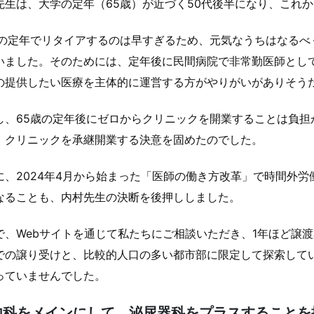
先生は、大学の定年（65歳）が近づく50代後半になり、これ
歳の定年でリタイアするのは早すぎるため、元気なうちはなるべ
いました。そのためには、定年後に民間病院で非常勤医師とし
の提供したい医療を主体的に運営する方がやりがいがありそう
し、65歳の定年後にゼロからクリニックを開業することは負担
、クリニックを承継開業する決意を固めたのでした。
に、2024年4月から始まった「医師の働き方改革」で時間外
なることも、内村先生の決断を後押ししました。
で、Webサイトを通じて私たちにご相談いただき、1年ほど譲
での譲り受けと、比較的人口の多い都市部に限定して探索して
っていませんでした。
内科をメインにして、泌尿器科をプラスすることを