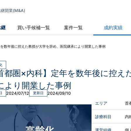
開業(M&A)
承継
買い手候補一覧
案件一覧
成約実績
年を数年後に控えた教授が大学を辞め、医院継承により開業した事例
化
首都圏×内科】定年を数年後に控え
により開業した事例
2024/07/12
2024/09/10
日
更新日
エリア
首
診療科目
内
運営組織
個