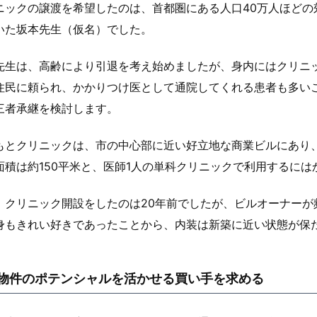
ニックの譲渡を希望したのは、首都圏にある人口40万人ほどの
いた坂本先生（仮名）でした。
先生は、高齢により引退を考え始めましたが、身内にはクリニ
住民に頼られ、かかりつけ医として通院してくれる患者も多いこ
三者承継を検討します。
もとクリニックは、市の中心部に近い好立地な商業ビルにあり
面積は約150平米と、医師1人の単科クリニックで利用するに
、クリニック開設をしたのは20年前でしたが、ビルオーナーが
身もきれい好きであったことから、内装は新築に近い状態が保
物件のポテンシャルを活かせる買い手を求める