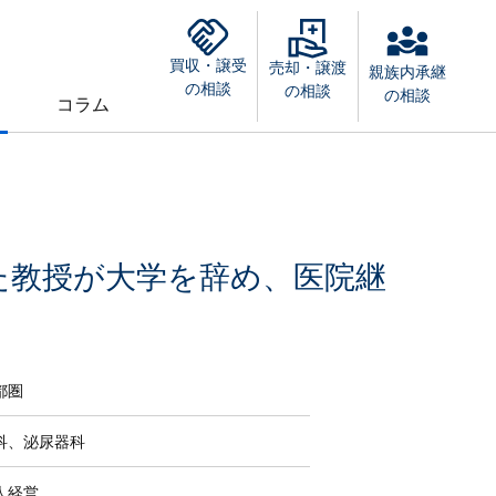
買収・譲受
売却・譲渡
親族内承継
の相談
の相談
の相談
コラム
た教授が大学を辞め、医院継
都圏
科、泌尿器科
人経営