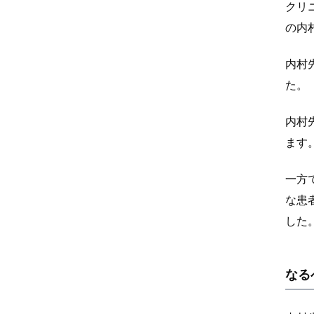
クリ
の内
内村
た。
内村
ます
一方
な患
した
なる