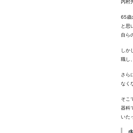
内村
65
と思
自ら
しか
職し
さら
なく
そこ
器科
いた