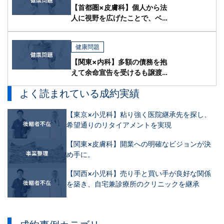
【首都圏×皮膚科】個人から法
人に視野を広げたことで、ベス
トな形で医院継承できた事例
健康問題
【関東×内科】多額の債務を抱
えて余命宣告を受けるも譲渡に
成功した事例
よく読まれている成約実績
【東京×小児科】粘り強く医院継承先を探し、
希望通りのリタイアメントを実現
【関東×皮膚科】開業への明確なビジョンが決
め手に。
【関西×小児科】売り手と買い手が良好な関係
を築き、自宅兼診療所のクリニックを継承