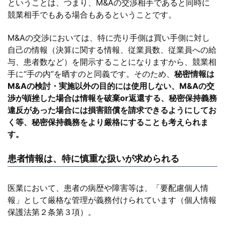
ということは、つまり、M&Aの交渉相手であると同時に
競業相手でもある場合もあるということです。
M&Aの交渉においては、特に売り手側は買い手側に対し
自己の情報（決算に関する情報、従業員数、従業員への給
与、患者数など）を開示することになりますから、競業相
手に“手の内”を晒すのと同義です。そのため、
秘密情報は
M&Aの検討・実施以外の目的には使用しない、M&Aの交
渉が頓挫した場合は情報を破棄or返還する、秘密保持義務
違反があった場合には損害賠償を請求できるようにしてお
く等、秘密保持義務をより厳格にすることも考えられま
す。
患者情報は、特に慎重な扱いが求められる
医業において、患者の病歴や障害等は、「要配慮個人情
報」として厳格な管理が義務付けられています（個人情報
保護法第２条第３項）。