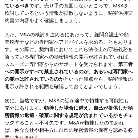
ているべき
です。売り手の意図しないところで、M&Aを
検討しているという情報が拡散しないように、秘密保持契
約書の内容をよく確認しましょう。
また、M&Aの検討を進めるにあたって、顧問弁護士や顧
問税理士などの専門家へアドバイスを求めることもありま
す。その際に、契約書においてこれら法令上の守秘義務を
負っている専門家への秘密情報の開示が許されていれば、
スムーズに専門家からのサポートを受けられます。
第三者
への開示がすべて禁止されているのか、あるいは専門家へ
の開示は許されているのか
といった観点から、秘密情報の
開示が許される範囲も確認しておくとよいでしょう。
次に、当然ですが、M&Aの話が途中で頓挫する可能性も
充分にあります。
頓挫した場合に備え、自己が提供した秘
密情報の返還・破棄に関する規定が含まれているかもチェ
ック
することも不可欠です。M&Aが頓挫したのであれ
ば、仲介会社や相手方に自己の秘密情報の保有を認める必
要はありません。