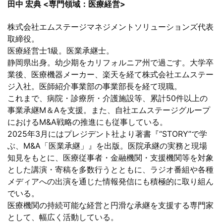
田中 宏典 <専門領域：医療経営>
株式会社エムステージマネジメントソリューションズ代表
取締役。
医療経営士1級。医業承継士。
静岡県出身。幼少期をカリフォルニア州で過ごす。大学卒
業後、医療機器メーカー、楽天を経て株式会社エムステー
ジ入社。医師紹介事業部の事業部長を経て現職。
これまで、病院・診療所・介護施設等、累計50件以上の
事業承継M＆Aを支援。また、自社エムステージグループ
におけるM&A戦略の推進にも従事している。
2025年3月にはプレジデント社より著書『“STORY”で学
ぶ、M&A「医業承継」』を出版。医院承継の実務と現場
知見をもとに、医療従事者・金融機関・支援機関等を対象
とした講演・寄稿を多数行うとともに、ラジオ番組や各種
メディアへの出演を通じた情報発信にも積極的に取り組ん
でいる。
医療機関の持続可能な経営と円滑な承継を支援する専門家
として、幅広く活動している。