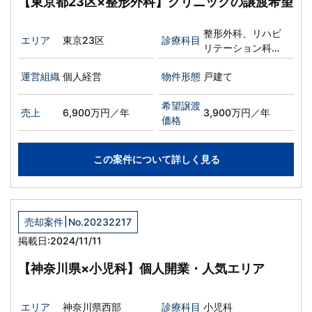
【東京都23区×整形外科】クリニックの譲渡希望
整形外科、リハビ
エリア
東京23区
診療科目
リテーション科、
リウマチ科
運営組織
個人経営
物件形態
戸建て
希望譲渡
売上
6,900万円／年
3,900万円／年
価格
この案件について詳しく見る
|
売却案件
No.20232217
掲載日:2024/11/11
【神奈川県×小児科】個人開業・人気エリア
エリア
神奈川県西部
診療科目
小児科