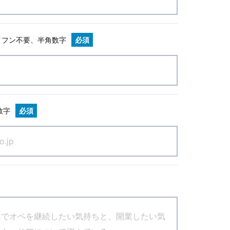
イフン不要、半角数字
必須
数字
必須