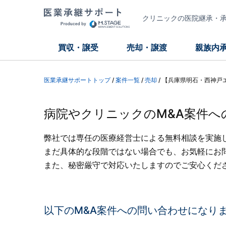
クリニックの医院継承・承継
買収・譲受
売却・譲渡
親族内
医業承継サポートトップ
/
案件一覧
/
売却
/
【兵庫県明石・西神戸
病院やクリニックのM&A案件へ
弊社では専任の医療経営士による無料相談を実施
まだ具体的な段階ではない場合でも、お気軽にお
また、秘密厳守で対応いたしますのでご安心くだ
以下のM&A案件への問い合わせになり