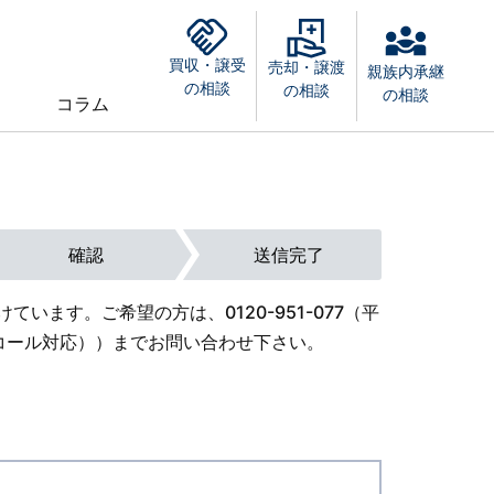
買収・譲受
売却・譲渡
親族内承継
の相談
の相談
の相談
コラム
確認
送信完了
けています。ご希望の方は、
0120-951-077
（平
外オンコール対応））までお問い合わせ下さい。