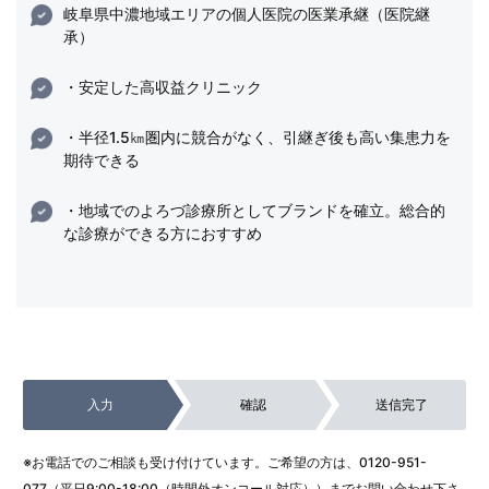
岐阜県中濃地域エリアの個人医院の医業承継（医院継
承）
・安定した高収益クリニック
・半径1.5㎞圏内に競合がなく、引継ぎ後も高い集患力を
期待できる
・地域でのよろづ診療所としてブランドを確立。総合的
な診療ができる方におすすめ
入力
確認
送信完了
※お電話でのご相談も受け付けています。ご希望の方は、
0120-951-
077
（平日9:00-18:00（時間外オンコール対応））までお問い合わせ下さ