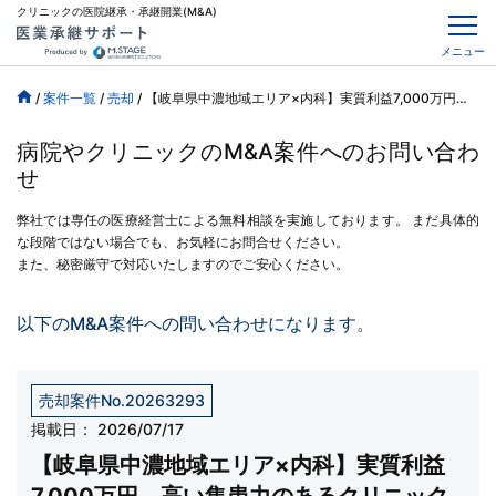
クリニックの医院継承・承継開業(M&A)
メニュー
/
案件一覧
/
売却
/
【岐阜県中濃地域エリア×内科】実質利益7,000万円、高い集患力のあるクリニック
病院やクリニックのM&A案件へのお問い合わ
せ
弊社では専任の医療経営士による無料相談を実施しております。
まだ具体的
な段階ではない場合でも、お気軽にお問合せください。
また、秘密厳守で対応いたしますのでご安心ください。
以下のM&A案件への問い合わせになります。
売却案件No.20263293
掲載日：
2026/07/17
【岐阜県中濃地域エリア×内科】実質利益