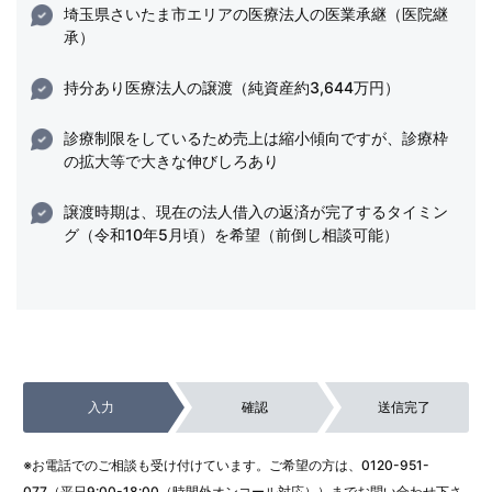
埼玉県さいたま市エリアの医療法人の医業承継（医院継
承）
持分あり医療法人の譲渡（純資産約3,644万円）
診療制限をしているため売上は縮小傾向ですが、診療枠
の拡大等で大きな伸びしろあり
譲渡時期は、現在の法人借入の返済が完了するタイミン
グ（令和10年5月頃）を希望（前倒し相談可能）
入力
確認
送信完了
※お電話でのご相談も受け付けています。ご希望の方は、
0120-951-
077
（平日9:00-18:00（時間外オンコール対応））までお問い合わせ下さ