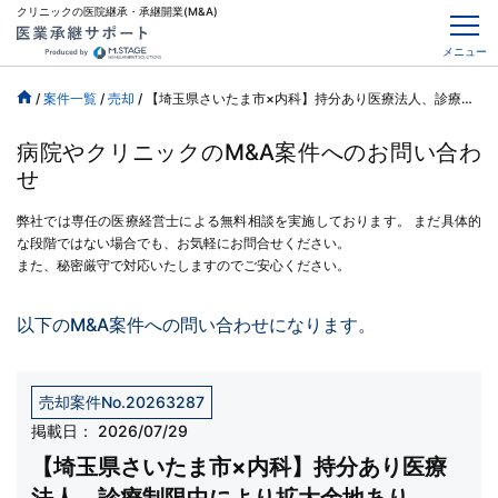
クリニックの医院継承・承継開業(M&A)
メニュー
/
案件一覧
/
売却
/
【埼玉県さいたま市×内科】持分あり医療法人、診療制限中により拡大余地あり、
病院やクリニックのM&A案件へのお問い合わ
せ
弊社では専任の医療経営士による無料相談を実施しております。
まだ具体的
な段階ではない場合でも、お気軽にお問合せください。
また、秘密厳守で対応いたしますのでご安心ください。
以下のM&A案件への問い合わせになります。
売却案件No.20263287
掲載日：
2026/07/29
【埼玉県さいたま市×内科】持分あり医療