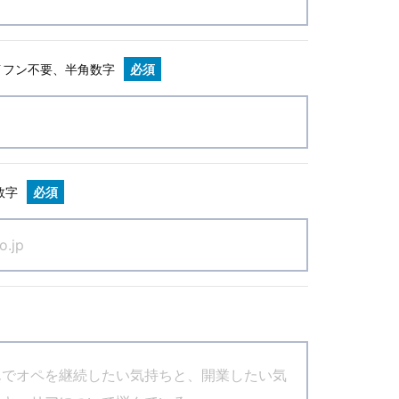
イフン不要、半角数字
必須
数字
必須