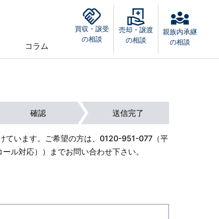
買収・譲受
売却・譲渡
親族内承継
の相談
の相談
の相談
コラム
確認
送信完了
けています。ご希望の方は、
0120-951-077
（平
外オンコール対応））までお問い合わせ下さい。