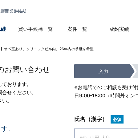
開業(M&A)
承継
買い手候補一覧
案件一覧
成約実績
科】オペ室あり、クリニックビル内、26年内の承継を希望
のお問い合わせ
入力
しております。
※お電話でのご相談も受け付
問合せください。
日9:00-18:00（時間
さい。
氏名（漢字）
必須
ます。