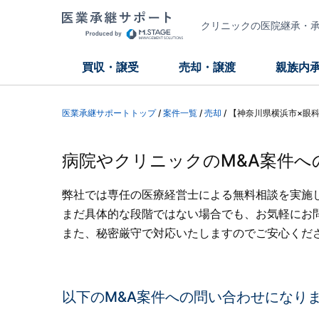
クリニックの医院継承・承継
買収・譲受
売却・譲渡
親族内
医業承継サポートトップ
/
案件一覧
/
売却
/
【神奈川県横浜市×眼
病院やクリニックのM&A案件へ
弊社では専任の医療経営士による無料相談を実施
まだ具体的な段階ではない場合でも、お気軽にお
また、秘密厳守で対応いたしますのでご安心くだ
以下のM&A案件への問い合わせになり