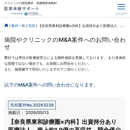
クリニックの医院継承・承継開業(M&A)
メニュー
/
案件一覧
/
売却
/
【奈良県東和診療圏×内科】出資持分あり医療法人、売上約1.9億の高収益、競合僅少
病院やクリニックのM&A案件へのお問い合わ
せ
弊社では専任の医療経営士による無料相談を実施しております。
まだ具体的
な段階ではない場合でも、お気軽にお問合せください。
また、秘密厳守で対応いたしますのでご安心ください。
以下のM&A案件への問い合わせになります。
売却案件No.20263239
掲載日：
2026/05/13
【奈良県東和診療圏×内科】出資持分あり