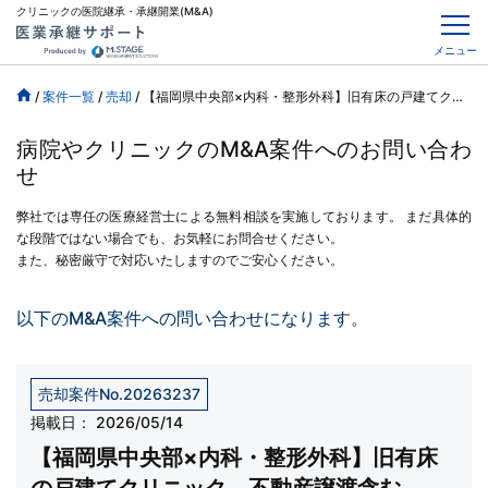
クリニックの医院継承・承継開業(M&A)
メニュー
/
案件一覧
/
売却
/
【福岡県中央部×内科・整形外科】旧有床の戸建てクリニック、不動産譲渡含む
病院やクリニックのM&A案件へのお問い合わ
せ
弊社では専任の医療経営士による無料相談を実施しております。
まだ具体的
な段階ではない場合でも、お気軽にお問合せください。
また、秘密厳守で対応いたしますのでご安心ください。
以下のM&A案件への問い合わせになります。
売却案件No.20263237
掲載日：
2026/05/14
【福岡県中央部×内科・整形外科】旧有床