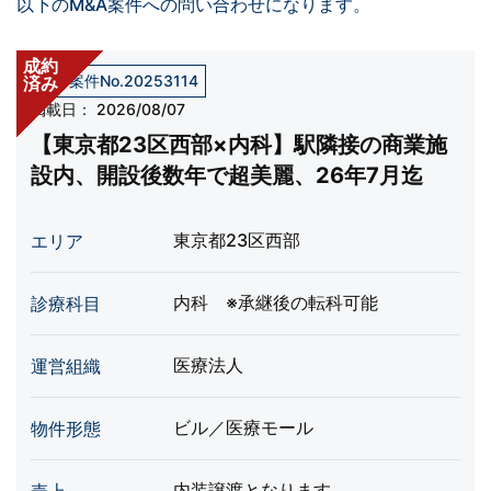
以下のM&A案件への問い合わせになります。
成約
売却案件No.20253114
済み
掲載日：
2026/08/07
【東京都23区西部×内科】駅隣接の商業施
設内、開設後数年で超美麗、26年7月迄
東京都23区西部
エリア
内科 ※承継後の転科可能
診療科目
医療法人
運営組織
ビル／医療モール
物件形態
内装譲渡となります