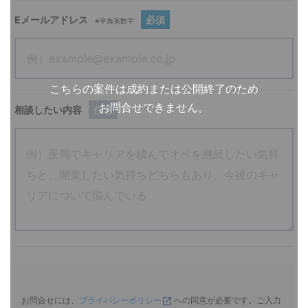
Eメールアドレス
必須
※半角英数字
こちらの案件は成約または公開終了のため
お問合せできません。
相談したい内容
任意
お問合せには、
プライバシーポリシー
への同意が必要です。ご入力