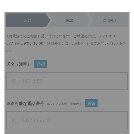
入力
確認
送信完了
※お電話でのご相談も受け付けています。ご希望の方は、
0120-951-
077
（平日9:00-18:00（時間外オンコール対応））までお問い合わせ下さ
い。
氏名（漢字）
必須
連絡可能な電話番号
必須
※ハイフン不要、半角数字