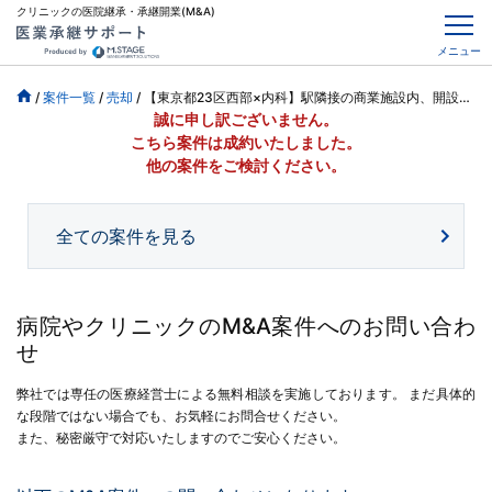
クリニックの医院継承・承継開業(M&A)
メニュー
/
案件一覧
/
売却
/
【東京都23区西部×内科】駅隣接の商業施設内、開設後数年で超美麗、26年7月迄
誠に申し訳ございません。
こちら案件は成約いたしました。
他の案件をご検討ください。
全ての案件を見る
病院やクリニックのM&A案件へのお問い合わ
せ
弊社では専任の医療経営士による無料相談を実施しております。
まだ具体的
な段階ではない場合でも、お気軽にお問合せください。
また、秘密厳守で対応いたしますのでご安心ください。