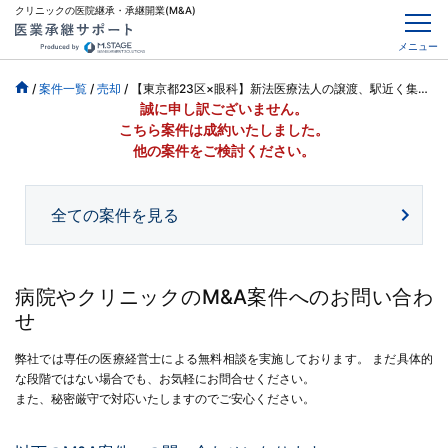
クリニックの医院継承・承継開業(M&A)
メニュー
/
案件一覧
/
売却
/
【東京都23区×眼科】新法医療法人の譲渡、駅近く集患力あり、院内美麗
誠に申し訳ございません。
こちら案件は成約いたしました。
他の案件をご検討ください。
全ての案件を見る
病院やクリニックのM&A案件へのお問い合わ
せ
弊社では専任の医療経営士による無料相談を実施しております。
まだ具体的
な段階ではない場合でも、お気軽にお問合せください。
また、秘密厳守で対応いたしますのでご安心ください。