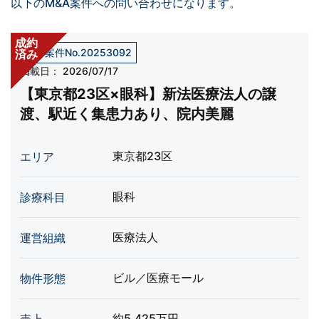
以下のM&A案件への問い合わせになります。
成約
売却案件No.20253092
済み
掲載日：
2026/07/17
【東京都23区×眼科】新法医療法人の譲
渡、駅近く集患力あり、院内美麗
東京都23区
エリア
眼科
診療科目
医療法人
運営組織
ビル／医療モール
物件形態
約5,425万円