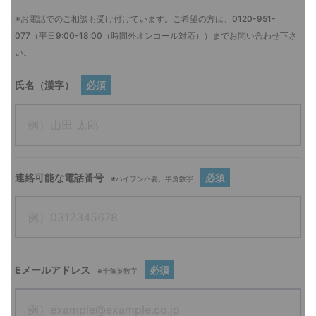
※お電話でのご相談も受け付けています。ご希望の方は、
0120-951-
077
（平日9:00-18:00（時間外オンコール対応））までお問い合わせ下さ
い。
氏名（漢字）
必須
連絡可能な電話番号
必須
※ハイフン不要、半角数字
Eメールアドレス
必須
※半角英数字