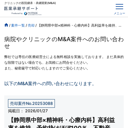
クリニックの医院継承・承継開業(M&A)
メニュー
/
案件一覧
/
売却
/
【静岡県中部×精神科・心療内科】高利益率を維持、予約枠はほぼ100％、不動産含む
病院やクリニックのM&A案件へのお問い合わ
せ
弊社では専任の医療経営士による無料相談を実施しております。
まだ具体的
な段階ではない場合でも、お気軽にお問合せください。
また、秘密厳守で対応いたしますのでご安心ください。
以下のM&A案件への問い合わせになります。
売却案件No.20253088
掲載日：
2026/01/27
【静岡県中部×精神科・心療内科】高利益