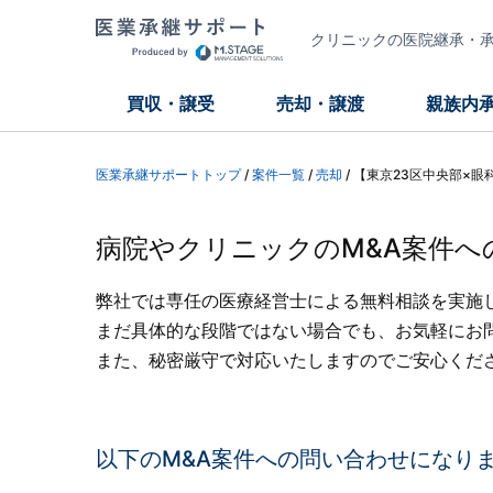
クリニックの医院継承・承継
買収・譲受
売却・譲渡
親族内
医業承継サポートトップ
/
案件一覧
/
売却
/
【東京23区中央部×
病院やクリニックのM&A案件へ
弊社では専任の医療経営士による無料相談を実施
まだ具体的な段階ではない場合でも、お気軽にお
また、秘密厳守で対応いたしますのでご安心くだ
以下のM&A案件への問い合わせになり