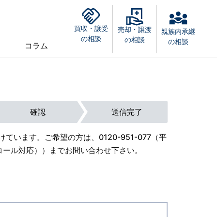
買収・譲受
売却・譲渡
親族内承継
の相談
の相談
の相談
コラム
確認
送信完了
けています。ご希望の方は、
0120-951-077
（平
外オンコール対応））までお問い合わせ下さい。