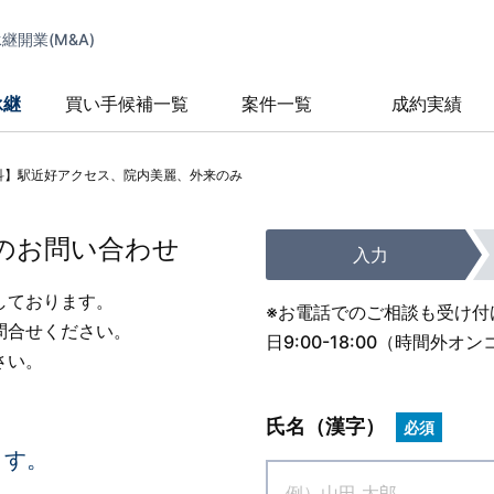
開業(M&A)
承継
買い手候補一覧
案件一覧
成約実績
眼科】駅近好アクセス、院内美麗、外来のみ
のお問い合わせ
入力
しております。
※お電話でのご相談も受け付
問合せください。
日9:00-18:00（時間
さい。
氏名（漢字）
必須
ます。