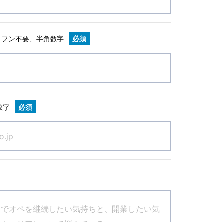
イフン不要、半角数字
必須
数字
必須