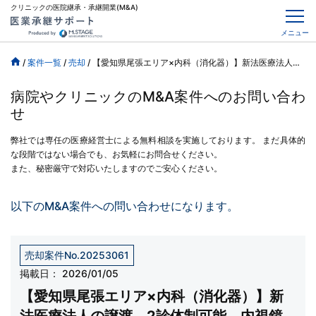
クリニックの医院継承・承継開業(M&A)
メニュー
/
案件一覧
/
売却
/
【愛知県尾張エリア×内科（消化器）】新法医療法人の譲渡、2診体制可能、内視鏡完備
病院やクリニックのM&A案件へのお問い合わ
せ
弊社では専任の医療経営士による無料相談を実施しております。
まだ具体的
な段階ではない場合でも、お気軽にお問合せください。
また、秘密厳守で対応いたしますのでご安心ください。
以下のM&A案件への問い合わせになります。
売却案件No.20253061
掲載日：
2026/01/05
【愛知県尾張エリア×内科（消化器）】新