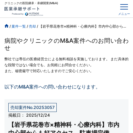
クリニックの医院継承・承継開業(M&A)
メニュー
/
案件一覧
/
売却
/
【岩手県花巻市×精神科・心療内科】市内中心部からも好アクセス、駐車場完備
病院やクリニックのM&A案件へのお問い合わ
せ
弊社では専任の医療経営士による無料相談を実施しております。
まだ具体的
な段階ではない場合でも、お気軽にお問合せください。
また、秘密厳守で対応いたしますのでご安心ください。
以下のM&A案件への問い合わせになります。
売却案件No.20253057
掲載日：
2025/12/24
【岩手県花巻市×精神科・心療内科】市内