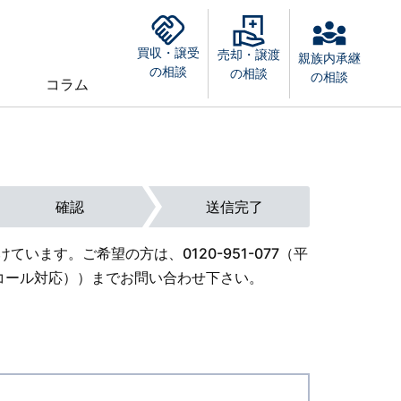
買収・譲受
売却・譲渡
親族内承継
の相談
の相談
の相談
コラム
確認
送信完了
けています。ご希望の方は、
0120-951-077
（平
外オンコール対応））までお問い合わせ下さい。