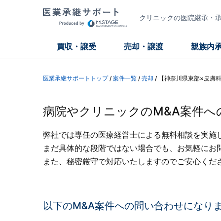
クリニックの医院継承・承継
買収・譲受
売却・譲渡
親族内
医業承継サポートトップ
/
案件一覧
/
売却
/
【神奈川県東部×皮膚
病院やクリニックのM&A案件へ
弊社では専任の医療経営士による無料相談を実施
まだ具体的な段階ではない場合でも、お気軽にお
また、秘密厳守で対応いたしますのでご安心くだ
以下のM&A案件への問い合わせになり