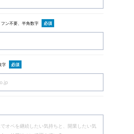
イフン不要、半角数字
必須
数字
必須