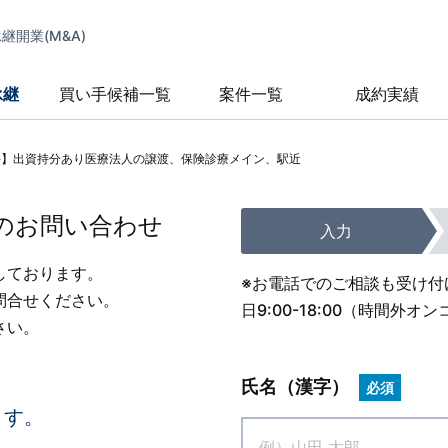
開業(M&A)
承継
買い手候補一覧
案件一覧
成約実績
科】出資持分あり医療法人の譲渡、保険診療メイン、駅近
のお問い合わせ
入力
しております。
※お電話でのご相談も受け付
問合せください。
日9:00-18:00（時間
さい。
氏名（漢字）
必須
ます。